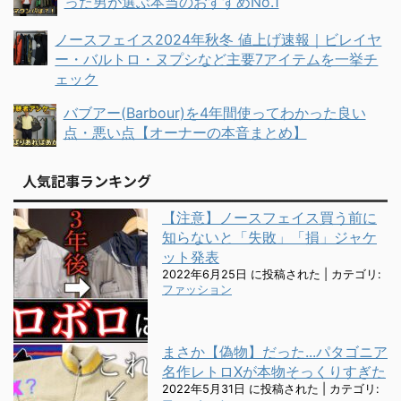
った男が選ぶ本当のおすすめNo.1
ノースフェイス2024年秋冬 値上げ速報｜ビレイヤ
ー・バルトロ・ヌプシなど主要7アイテムを一挙チ
ェック
バブアー(Barbour)を4年間使ってわかった良い
点・悪い点【オーナーの本音まとめ】
人気記事ランキング
【注意】ノースフェイス買う前に
知らないと「失敗」「損」ジャケ
ット発表
2022年6月25日 に投稿された
|
カテゴリ:
ファッション
まさか【偽物】だった...パタゴニア
名作レトロXが本物そっくりすぎた
2022年5月31日 に投稿された
|
カテゴリ: