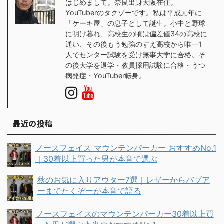
はじめまして。奈良出身大阪在住。
YouTuberのタクゾーです。私は平成元年に
「ケーキ屋」の息子として誕生。小中と野球
に明け暮れ、高校生の頃は偏差値34の高校に
通い、その後もう勉強のすえ高校から唯一1
人でセンター試験を受け無事大学に合格。そ
の後大学を退学・教員採用試験に合格・うつ
病発症・YouTuber転身。
最近の投稿
ノースフェイス マウンテンパーカー おすすめNo.1
｜30着以上買った男が本音で選ぶ
秋のお気に入りアウター7選｜レザーからバブア
ーまでたくぞーが本音で語る
ノースフェイスのマウンテンパーカー30着以上買