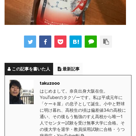
この記事を書いた人
最新記事
takuzooo
はじめまして。奈良出身大阪在住。
YouTuberのタクゾーです。私は平成元年に
「ケーキ屋」の息子として誕生。小中と野球
に明け暮れ、高校生の頃は偏差値34の高校に
通い、その後もう勉強のすえ高校から唯一1
人でセンター試験を受け無事大学に合格。そ
の後大学を退学・教員採用試験に合格・うつ
病発症・YouTuber転身。