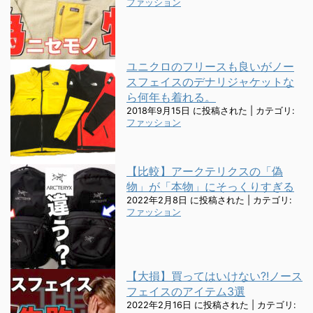
ファッション
ユニクロのフリースも良いがノー
スフェイスのデナリジャケットな
ら何年も着れる。
2018年9月15日 に投稿された
|
カテゴリ:
ファッション
【比較】アークテリクスの「偽
物」が「本物」にそっくりすぎる
2022年2月8日 に投稿された
|
カテゴリ:
ファッション
【大損】買ってはいけない?!ノース
フェイスのアイテム3選
2022年2月16日 に投稿された
|
カテゴリ: