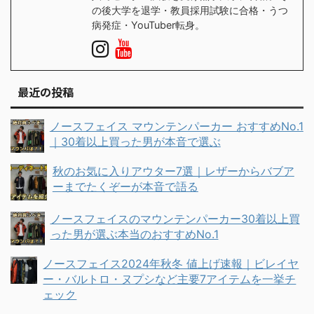
の後大学を退学・教員採用試験に合格・うつ
病発症・YouTuber転身。
最近の投稿
ノースフェイス マウンテンパーカー おすすめNo.1
｜30着以上買った男が本音で選ぶ
秋のお気に入りアウター7選｜レザーからバブア
ーまでたくぞーが本音で語る
ノースフェイスのマウンテンパーカー30着以上買
った男が選ぶ本当のおすすめNo.1
ノースフェイス2024年秋冬 値上げ速報｜ビレイヤ
ー・バルトロ・ヌプシなど主要7アイテムを一挙チ
ェック