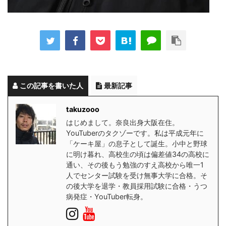
この記事を書いた人
最新記事
takuzooo
はじめまして。奈良出身大阪在住。
YouTuberのタクゾーです。私は平成元年に
「ケーキ屋」の息子として誕生。小中と野球
に明け暮れ、高校生の頃は偏差値34の高校に
通い、その後もう勉強のすえ高校から唯一1
人でセンター試験を受け無事大学に合格。そ
の後大学を退学・教員採用試験に合格・うつ
病発症・YouTuber転身。