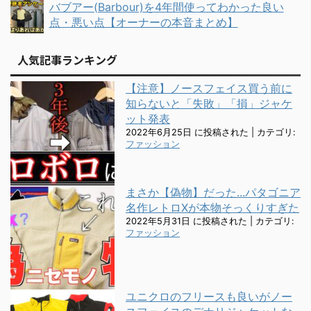
バブアー(Barbour)を4年間使ってわかった良い
点・悪い点【オーナーの本音まとめ】
人気記事ランキング
【注意】ノースフェイス買う前に
知らないと「失敗」「損」ジャケ
ット発表
2022年6月25日 に投稿された
|
カテゴリ:
ファッション
まさか【偽物】だった...パタゴニア
名作レトロXが本物そっくりすぎた
2022年5月31日 に投稿された
|
カテゴリ:
ファッション
ユニクロのフリースも良いがノー