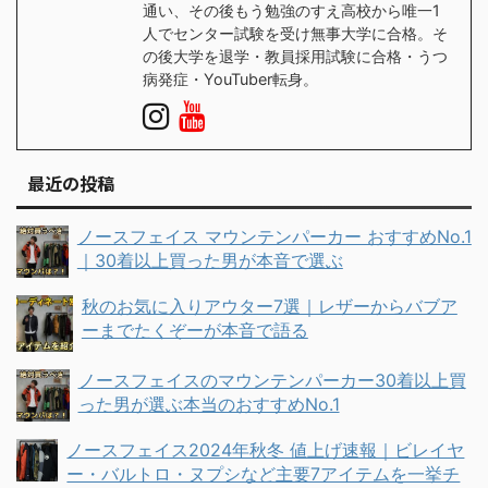
通い、その後もう勉強のすえ高校から唯一1
人でセンター試験を受け無事大学に合格。そ
の後大学を退学・教員採用試験に合格・うつ
病発症・YouTuber転身。
最近の投稿
ノースフェイス マウンテンパーカー おすすめNo.1
｜30着以上買った男が本音で選ぶ
秋のお気に入りアウター7選｜レザーからバブア
ーまでたくぞーが本音で語る
ノースフェイスのマウンテンパーカー30着以上買
った男が選ぶ本当のおすすめNo.1
ノースフェイス2024年秋冬 値上げ速報｜ビレイヤ
ー・バルトロ・ヌプシなど主要7アイテムを一挙チ