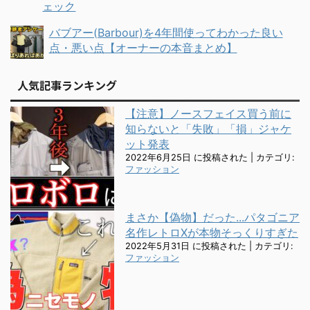
ェック
バブアー(Barbour)を4年間使ってわかった良い
点・悪い点【オーナーの本音まとめ】
人気記事ランキング
【注意】ノースフェイス買う前に
知らないと「失敗」「損」ジャケ
ット発表
2022年6月25日 に投稿された
|
カテゴリ:
ファッション
まさか【偽物】だった...パタゴニア
名作レトロXが本物そっくりすぎた
2022年5月31日 に投稿された
|
カテゴリ:
ファッション