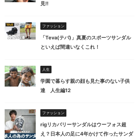
見‼︎
ファッション
「Teva(テバ)」真夏のスポーツサンダル
といえば間違いなくこれ！
人生
学園で暮らす親の顔も見た事のない子供
達 人生編12
ファッション
rigリカバリーサンダルはウーフォス超
え？日本人の足に4年かけて作ったサンダ