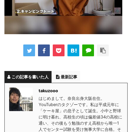
この記事を書いた人
最新記事
takuzooo
はじめまして。奈良出身大阪在住。
YouTuberのタクゾーです。私は平成元年に
「ケーキ屋」の息子として誕生。小中と野球
に明け暮れ、高校生の頃は偏差値34の高校に
通い、その後もう勉強のすえ高校から唯一1
人でセンター試験を受け無事大学に合格。そ