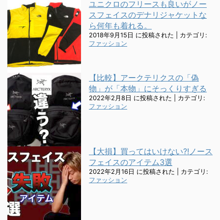
ユニクロのフリースも良いがノー
スフェイスのデナリジャケットな
ら何年も着れる。
2018年9月15日 に投稿された
|
カテゴリ:
ファッション
【比較】アークテリクスの「偽
物」が「本物」にそっくりすぎる
2022年2月8日 に投稿された
|
カテゴリ:
ファッション
【大損】買ってはいけない?!ノース
フェイスのアイテム3選
2022年2月16日 に投稿された
|
カテゴリ:
ファッション