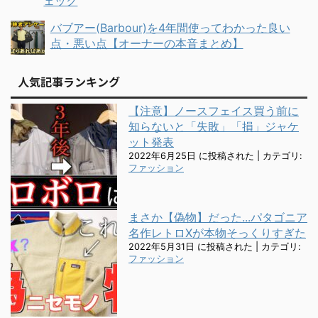
ェック
バブアー(Barbour)を4年間使ってわかった良い
点・悪い点【オーナーの本音まとめ】
人気記事ランキング
【注意】ノースフェイス買う前に
知らないと「失敗」「損」ジャケ
ット発表
2022年6月25日 に投稿された
|
カテゴリ:
ファッション
まさか【偽物】だった...パタゴニア
名作レトロXが本物そっくりすぎた
2022年5月31日 に投稿された
|
カテゴリ:
ファッション