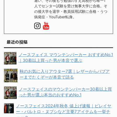
通い、その後もう勉強のすえ高校から唯一1
人でセンター試験を受け無事大学に合格。そ
の後大学を退学・教員採用試験に合格・うつ
病発症・YouTuber転身。
最近の投稿
ノースフェイス マウンテンパーカー おすすめNo.1
｜30着以上買った男が本音で選ぶ
秋のお気に入りアウター7選｜レザーからバブア
ーまでたくぞーが本音で語る
ノースフェイスのマウンテンパーカー30着以上買
った男が選ぶ本当のおすすめNo.1
ノースフェイス2024年秋冬 値上げ速報｜ビレイヤ
ー・バルトロ・ヌプシなど主要7アイテムを一挙チ