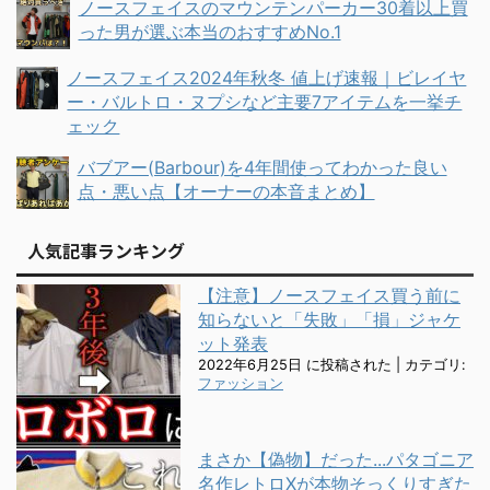
ノースフェイスのマウンテンパーカー30着以上買
った男が選ぶ本当のおすすめNo.1
ノースフェイス2024年秋冬 値上げ速報｜ビレイヤ
ー・バルトロ・ヌプシなど主要7アイテムを一挙チ
ェック
バブアー(Barbour)を4年間使ってわかった良い
点・悪い点【オーナーの本音まとめ】
人気記事ランキング
【注意】ノースフェイス買う前に
知らないと「失敗」「損」ジャケ
ット発表
2022年6月25日 に投稿された
|
カテゴリ:
ファッション
まさか【偽物】だった...パタゴニア
名作レトロXが本物そっくりすぎた