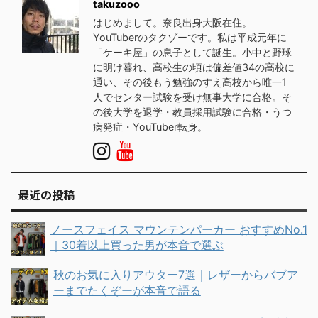
takuzooo
はじめまして。奈良出身大阪在住。
YouTuberのタクゾーです。私は平成元年に
「ケーキ屋」の息子として誕生。小中と野球
に明け暮れ、高校生の頃は偏差値34の高校に
通い、その後もう勉強のすえ高校から唯一1
人でセンター試験を受け無事大学に合格。そ
の後大学を退学・教員採用試験に合格・うつ
病発症・YouTuber転身。
最近の投稿
ノースフェイス マウンテンパーカー おすすめNo.1
｜30着以上買った男が本音で選ぶ
秋のお気に入りアウター7選｜レザーからバブア
ーまでたくぞーが本音で語る