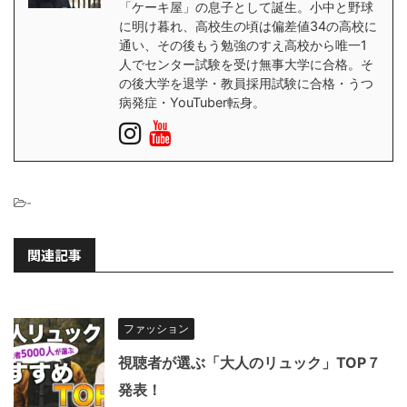
「ケーキ屋」の息子として誕生。小中と野球
に明け暮れ、高校生の頃は偏差値34の高校に
通い、その後もう勉強のすえ高校から唯一1
人でセンター試験を受け無事大学に合格。そ
の後大学を退学・教員採用試験に合格・うつ
病発症・YouTuber転身。
-
関連記事
ファッション
視聴者が選ぶ「大人のリュック」TOP７
発表！