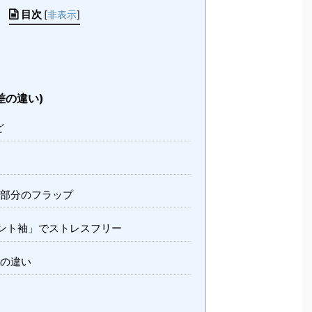
目次
[
非表示
]
差の違い)
ど
部分のフラップ
ント袖」でストレスフリー
の違い