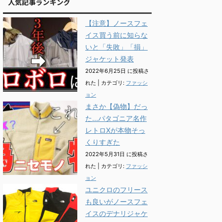
人気記事ランキング
【注意】ノースフェ
イス買う前に知らな
いと「失敗」「損」
ジャケット発表
2022年6月25日 に投稿さ
れた
|
カテゴリ:
ファッシ
ョン
まさか【偽物】だっ
た...パタゴニア名作
レトロXが本物そっ
くりすぎた
2022年5月31日 に投稿さ
れた
|
カテゴリ:
ファッシ
ョン
ユニクロのフリース
も良いがノースフェ
イスのデナリジャケ