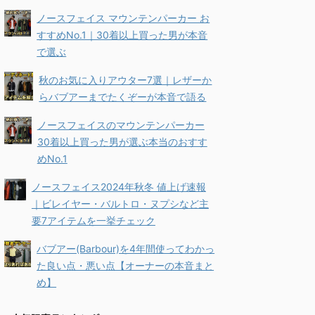
ノースフェイス マウンテンパーカー お
すすめNo.1｜30着以上買った男が本音
で選ぶ
秋のお気に入りアウター7選｜レザーか
らバブアーまでたくぞーが本音で語る
ノースフェイスのマウンテンパーカー
30着以上買った男が選ぶ本当のおすす
めNo.1
ノースフェイス2024年秋冬 値上げ速報
｜ビレイヤー・バルトロ・ヌプシなど主
要7アイテムを一挙チェック
バブアー(Barbour)を4年間使ってわかっ
た良い点・悪い点【オーナーの本音まと
め】