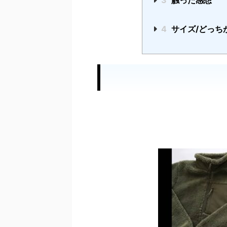
3
触った感想
4
サイズ/どっち