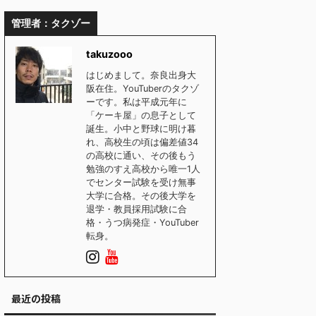
管理者：タクゾー
takuzooo
はじめまして。奈良出身大
阪在住。YouTuberのタクゾ
ーです。私は平成元年に
「ケーキ屋」の息子として
誕生。小中と野球に明け暮
れ、高校生の頃は偏差値34
の高校に通い、その後もう
勉強のすえ高校から唯一1人
でセンター試験を受け無事
大学に合格。その後大学を
退学・教員採用試験に合
格・うつ病発症・YouTuber
転身。
最近の投稿