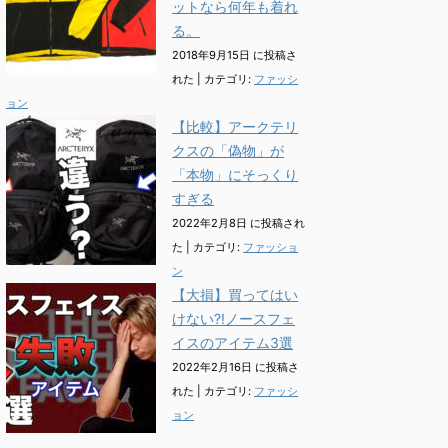
ットなら何年も着れ
る。
2018年9月15日 に投稿さ
れた
|
カテゴリ:
ファッシ
ョン
【比較】アークテリ
クスの「偽物」が
「本物」にそっくり
すぎる
2022年2月8日 に投稿され
た
|
カテゴリ:
ファッショ
ン
【大損】買ってはい
けない?!ノースフェ
イスのアイテム3選
2022年2月16日 に投稿さ
れた
|
カテゴリ:
ファッシ
ョン