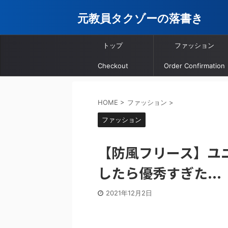
元教員タクゾーの落書き
トップ
ファッション
Checkout
Order Confirmation
HOME
>
ファッション
>
ファッション
【防風フリース】ユ
したら優秀すぎた...
2021年12月2日