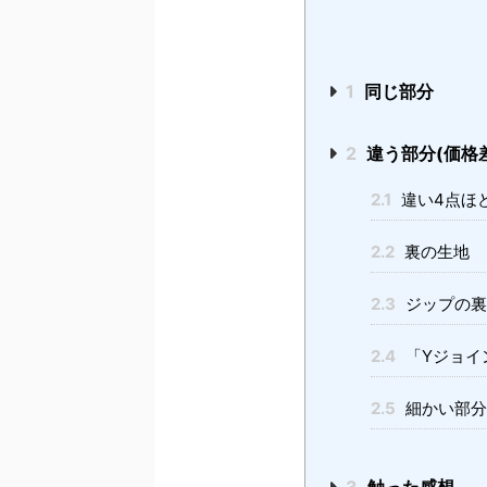
1
同じ部分
2
違う部分(価格
2.1
違い4点ほ
2.2
裏の生地
2.3
ジップの裏
2.4
「Yジョイ
2.5
細かい部分