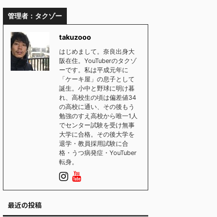
管理者：タクゾー
takuzooo
はじめまして。奈良出身大
阪在住。YouTuberのタクゾ
ーです。私は平成元年に
「ケーキ屋」の息子として
誕生。小中と野球に明け暮
れ、高校生の頃は偏差値34
の高校に通い、その後もう
勉強のすえ高校から唯一1人
でセンター試験を受け無事
大学に合格。その後大学を
退学・教員採用試験に合
格・うつ病発症・YouTuber
転身。
最近の投稿