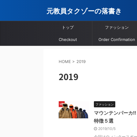
元教員タクゾーの落書き
トップ
ファッション
Checkout
Order Confirmation
HOME
>
2019
2019
ファッション
マウンテンパーカ!
特徴５選
2019/10/5
今回はウィンタースポ