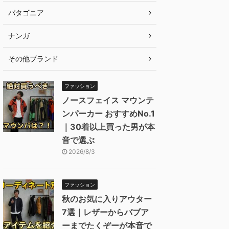
パタゴニア
ナンガ
その他ブランド
ファッション
ノースフェイス マウンテ
ンパーカー おすすめNo.1
｜30着以上買った男が本
音で選ぶ
2026/8/3
ファッション
秋のお気に入りアウター
7選｜レザーからバブア
ーまでたくぞーが本音で