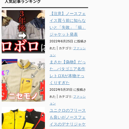
人気記事ランキング
【注意】ノースフェ
イス買う前に知らな
いと「失敗」「損」
ジャケット発表
2022年6月25日 に投稿さ
れた
|
カテゴリ:
ファッシ
ョン
まさか【偽物】だっ
た...パタゴニア名作
レトロXが本物そっ
くりすぎた
2022年5月31日 に投稿さ
れた
|
カテゴリ:
ファッシ
ョン
ユニクロのフリース
も良いがノースフェ
イスのデナリジャケ