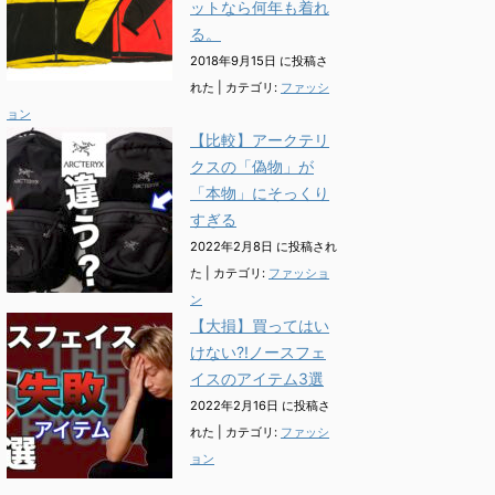
ットなら何年も着れ
る。
2018年9月15日 に投稿さ
れた
|
カテゴリ:
ファッシ
ョン
【比較】アークテリ
クスの「偽物」が
「本物」にそっくり
すぎる
2022年2月8日 に投稿され
た
|
カテゴリ:
ファッショ
ン
【大損】買ってはい
けない?!ノースフェ
イスのアイテム3選
2022年2月16日 に投稿さ
れた
|
カテゴリ:
ファッシ
ョン