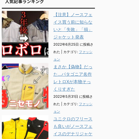
人気記事ランキング
【注意】ノースフェ
イス買う前に知らな
いと「失敗」「損」
ジャケット発表
2022年6月25日 に投稿さ
れた
|
カテゴリ:
ファッシ
ョン
まさか【偽物】だっ
た...パタゴニア名作
レトロXが本物そっ
くりすぎた
2022年5月31日 に投稿さ
れた
|
カテゴリ:
ファッシ
ョン
ユニクロのフリース
も良いがノースフェ
イスのデナリジャケ