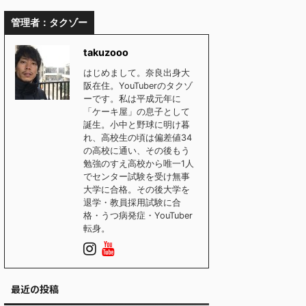
管理者：タクゾー
takuzooo
はじめまして。奈良出身大
阪在住。YouTuberのタクゾ
ーです。私は平成元年に
「ケーキ屋」の息子として
誕生。小中と野球に明け暮
れ、高校生の頃は偏差値34
の高校に通い、その後もう
勉強のすえ高校から唯一1人
でセンター試験を受け無事
大学に合格。その後大学を
退学・教員採用試験に合
格・うつ病発症・YouTuber
転身。
最近の投稿