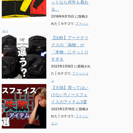
ットなら何年も着れ
る。
2018年9月15日 に投稿さ
れた
|
カテゴリ:
ファッシ
ョン
【比較】アークテリ
クスの「偽物」が
「本物」にそっくり
すぎる
2022年2月8日 に投稿され
た
|
カテゴリ:
ファッショ
ン
【大損】買ってはい
けない?!ノースフェ
イスのアイテム3選
2022年2月16日 に投稿さ
れた
|
カテゴリ:
ファッシ
ョン