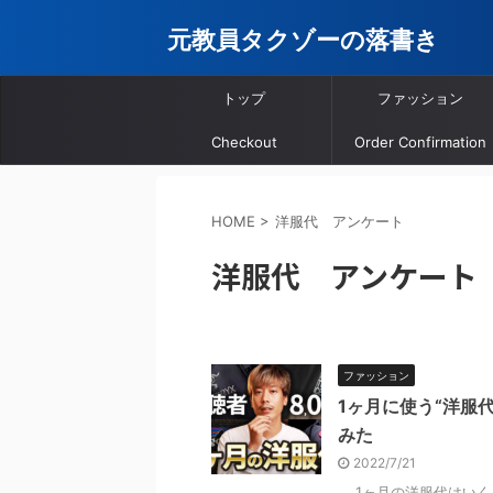
元教員タクゾーの落書き
トップ
ファッション
Checkout
Order Confirmation
HOME
>
洋服代 アンケート
洋服代 アンケート
ファッション
1ヶ月に使う“洋服
みた
2022/7/21
1ヶ月の洋服代はいく