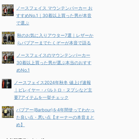
ノースフェイス マウンテンパーカー お
すすめNo.1｜30着以上買った男が本音
で選ぶ
秋のお気に入りアウター7選｜レザーか
らバブアーまでたくぞーが本音で語る
ノースフェイスのマウンテンパーカー
30着以上買った男が選ぶ本当のおすす
めNo.1
ノースフェイス2024年秋冬 値上げ速報
｜ビレイヤー・バルトロ・ヌプシなど主
要7アイテムを一挙チェック
バブアー(Barbour)を4年間使ってわかっ
た良い点・悪い点【オーナーの本音まと
め】