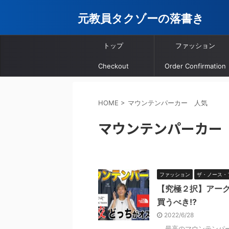
元教員タクゾーの落書き
トップ
ファッション
Checkout
Order Confirmation
HOME
>
マウンテンパーカー 人気
マウンテンパーカー
ファッション
ザ・ノース・
【究極２択】アーク
買うべき!?
2022/6/28
最高のマウンテンパー