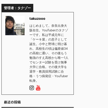
管理者：タクゾー
takuzooo
はじめまして。奈良出身大
阪在住。YouTuberのタクゾ
ーです。私は平成元年に
「ケーキ屋」の息子として
誕生。小中と野球に明け暮
れ、高校生の頃は偏差値34
の高校に通い、その後もう
勉強のすえ高校から唯一1人
でセンター試験を受け無事
大学に合格。その後大学を
退学・教員採用試験に合
格・うつ病発症・YouTuber
転身。
最近の投稿