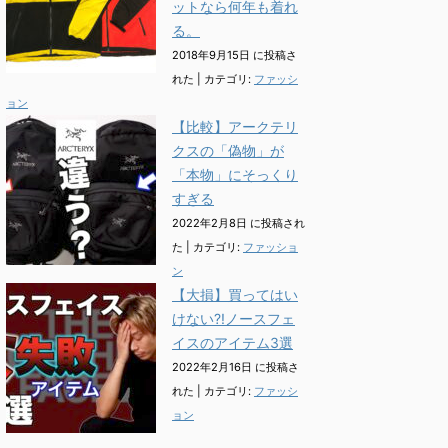
ットなら何年も着れ
る。
2018年9月15日 に投稿さ
れた
|
カテゴリ:
ファッシ
ョン
【比較】アークテリ
クスの「偽物」が
「本物」にそっくり
すぎる
2022年2月8日 に投稿され
た
|
カテゴリ:
ファッショ
ン
【大損】買ってはい
けない?!ノースフェ
イスのアイテム3選
2022年2月16日 に投稿さ
れた
|
カテゴリ:
ファッシ
ョン