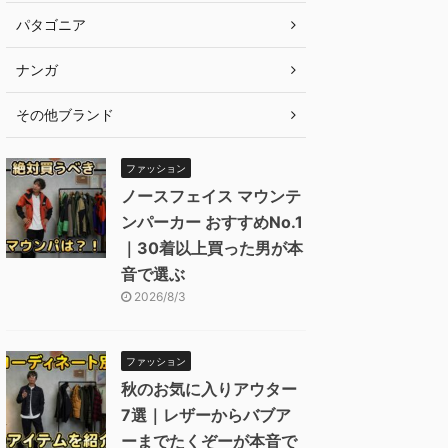
パタゴニア
ナンガ
その他ブランド
ファッション
ノースフェイス マウンテ
ンパーカー おすすめNo.1
｜30着以上買った男が本
音で選ぶ
2026/8/3
ファッション
秋のお気に入りアウター
7選｜レザーからバブア
ーまでたくぞーが本音で