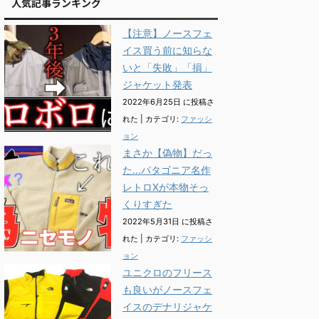
人気記事ランキング
【注意】ノースフェ
イス買う前に知らな
いと「失敗」「損」
ジャケット発表
2022年6月25日 に投稿さ
れた
|
カテゴリ:
ファッシ
ョン
まさか【偽物】だっ
た...パタゴニア名作
レトロXが本物そっ
くりすぎた
2022年5月31日 に投稿さ
れた
|
カテゴリ:
ファッシ
ョン
ユニクロのフリース
も良いがノースフェ
イスのデナリジャケ