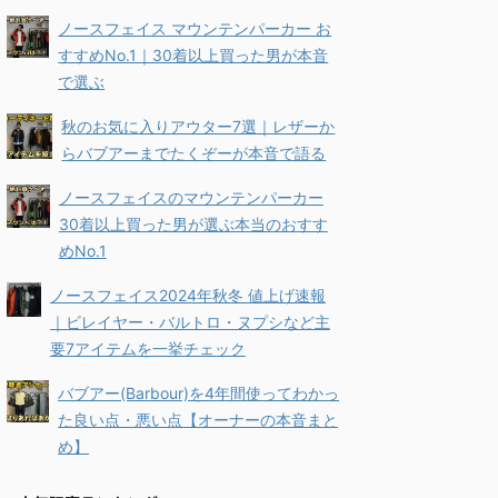
ノースフェイス マウンテンパーカー お
すすめNo.1｜30着以上買った男が本音
で選ぶ
秋のお気に入りアウター7選｜レザーか
らバブアーまでたくぞーが本音で語る
ノースフェイスのマウンテンパーカー
30着以上買った男が選ぶ本当のおすす
めNo.1
ノースフェイス2024年秋冬 値上げ速報
｜ビレイヤー・バルトロ・ヌプシなど主
要7アイテムを一挙チェック
バブアー(Barbour)を4年間使ってわかっ
た良い点・悪い点【オーナーの本音まと
め】