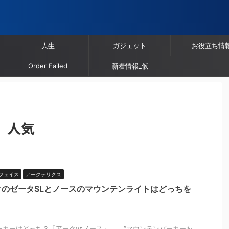
人生
ガジェット
お役立ち情
Order Failed
新着情報_仮
 人気
フェイス
アークテリクス
のゼータSLとノースのマウンテンライトはどっちを
カーはどっち？「アークvsノース」 “マウンテンパーカーを