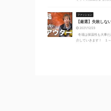
ファッション
【厳選】失敗しな
2021/12/23
冬場は保温性も大事だ
介していきます！ １～５