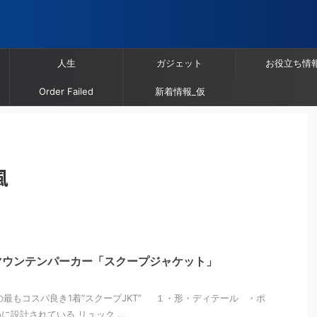
人生
ガジェット
お役立ち情
Order Failed
新着情報_仮
風
マウンテンパーカー「スクープジャケット」
もコスパ良き1着“スクープJKT” １・形・ディテール ・ポ
設計されている リュック ...