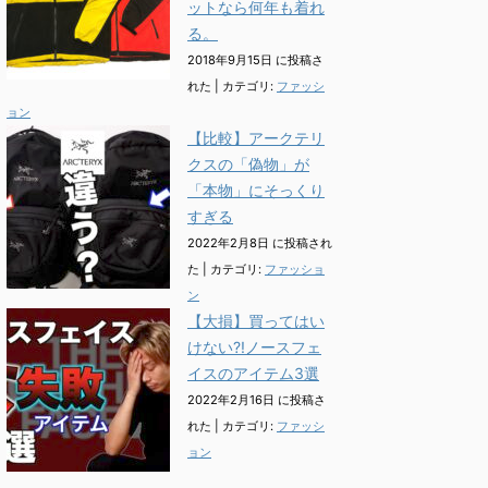
ットなら何年も着れ
る。
2018年9月15日 に投稿さ
れた
|
カテゴリ:
ファッシ
ョン
【比較】アークテリ
クスの「偽物」が
「本物」にそっくり
すぎる
2022年2月8日 に投稿され
た
|
カテゴリ:
ファッショ
ン
【大損】買ってはい
けない?!ノースフェ
イスのアイテム3選
2022年2月16日 に投稿さ
れた
|
カテゴリ:
ファッシ
ョン