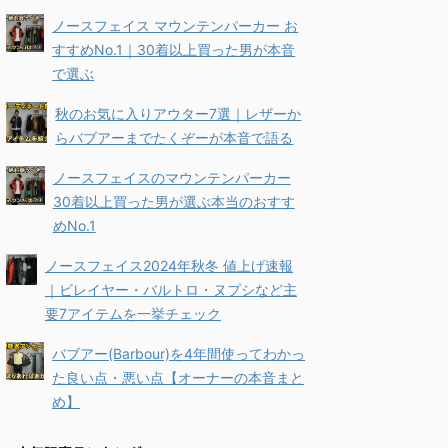
ノースフェイス マウンテンパーカー お
すすめNo.1｜30着以上買った男が本音
で選ぶ
秋のお気に入りアウター7選｜レザーか
らバブアーまでたくぞーが本音で語る
ノースフェイスのマウンテンパーカー
30着以上買った男が選ぶ本当のおすす
めNo.1
ノースフェイス2024年秋冬 値上げ速報
｜ビレイヤー・バルトロ・ヌプシなど主
要7アイテムを一挙チェック
バブアー(Barbour)を4年間使ってわかっ
た良い点・悪い点【オーナーの本音まと
め】