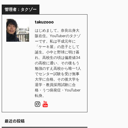
管理者：タクゾー
takuzooo
はじめまして。奈良出身大
阪在住。YouTuberのタクゾ
ーです。私は平成元年に
「ケーキ屋」の息子として
誕生。小中と野球に明け暮
れ、高校生の頃は偏差値34
の高校に通い、その後もう
勉強のすえ高校から唯一1人
でセンター試験を受け無事
大学に合格。その後大学を
退学・教員採用試験に合
格・うつ病発症・YouTuber
転身。
最近の投稿