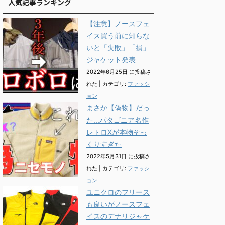
人気記事ランキング
【注意】ノースフェ
イス買う前に知らな
いと「失敗」「損」
ジャケット発表
2022年6月25日 に投稿さ
れた
|
カテゴリ:
ファッシ
ョン
まさか【偽物】だっ
た...パタゴニア名作
レトロXが本物そっ
くりすぎた
2022年5月31日 に投稿さ
れた
|
カテゴリ:
ファッシ
ョン
ユニクロのフリース
も良いがノースフェ
イスのデナリジャケ