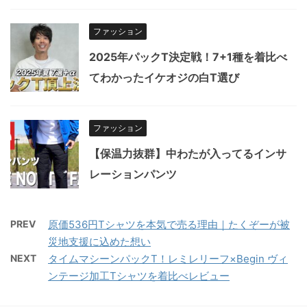
ファッション
2025年パックT決定戦！7+1種を着比べ
てわかったイケオジの白T選び
ファッション
【保温力抜群】中わたが入ってるインサ
レーションパンツ
PREV
原価536円Tシャツを本気で売る理由｜たくぞーが被
災地支援に込めた想い
NEXT
タイムマシーンパックT！レミレリーフ×Begin ヴィ
ンテージ加工Tシャツを着比べレビュー