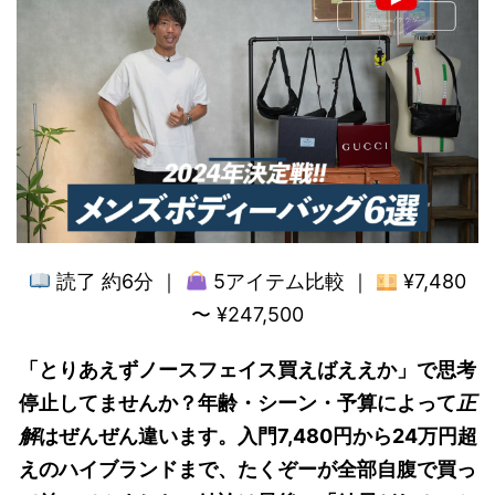
読了 約6分 ｜
5アイテム比較 ｜
¥7,480
〜 ¥247,500
「とりあえずノースフェイス買えばええか」で思考
停止してませんか？年齢・シーン・予算によって
正
解
はぜんぜん違います。入門7,480円から24万円超
えのハイブランドまで、たくぞーが全部自腹で買っ