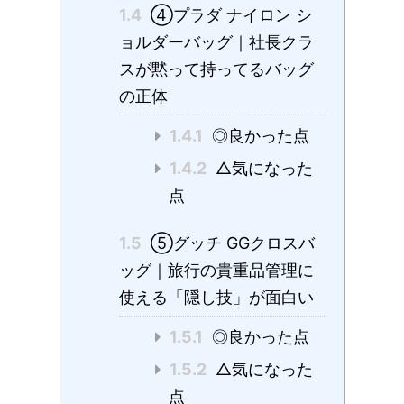
1.4
④プラダ ナイロン シ
ョルダーバッグ｜社長クラ
スが黙って持ってるバッグ
の正体
1.4.1
◎良かった点
1.4.2
△気になった
点
1.5
⑤グッチ GGクロスバ
ッグ｜旅行の貴重品管理に
使える「隠し技」が面白い
1.5.1
◎良かった点
1.5.2
△気になった
点