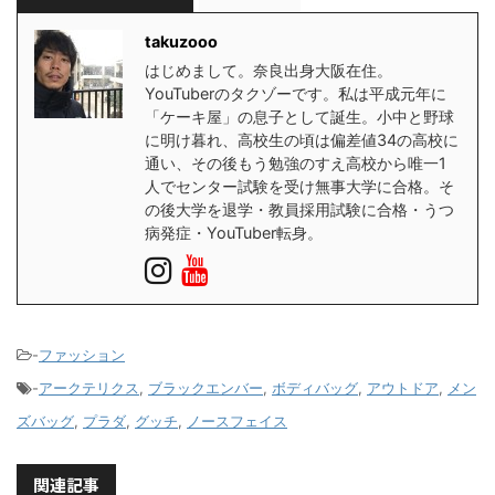
takuzooo
はじめまして。奈良出身大阪在住。
YouTuberのタクゾーです。私は平成元年に
「ケーキ屋」の息子として誕生。小中と野球
に明け暮れ、高校生の頃は偏差値34の高校に
通い、その後もう勉強のすえ高校から唯一1
人でセンター試験を受け無事大学に合格。そ
の後大学を退学・教員採用試験に合格・うつ
病発症・YouTuber転身。
-
ファッション
-
アークテリクス
,
ブラックエンバー
,
ボディバッグ
,
アウトドア
,
メン
ズバッグ
,
プラダ
,
グッチ
,
ノースフェイス
関連記事