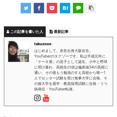
この記事を書いた人
最新記事
takuzooo
はじめまして。奈良出身大阪在住。
YouTuberのタクゾーです。私は平成元年に
「ケーキ屋」の息子として誕生。小中と野球
に明け暮れ、高校生の頃は偏差値34の高校に
通い、その後もう勉強のすえ高校から唯一1
人でセンター試験を受け無事大学に合格。そ
の後大学を退学・教員採用試験に合格・うつ
病発症・YouTuber転身。