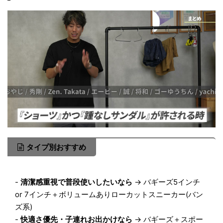
タイプ別おすすめ
-
清潔感重視で普段使いしたいなら
→ バギーズ5インチ
or 7インチ＋ボリュームありローカットスニーカー(バン
ズ系)
-
快適さ優先・子連れお出かけなら
→ バギーズ＋スポー