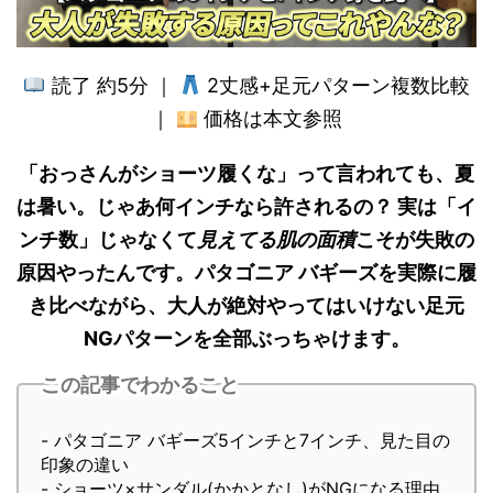
読了 約5分 ｜
2丈感+足元パターン複数比較
｜
価格は本文参照
「おっさんがショーツ履くな」って言われても、夏
は暑い。じゃあ何インチなら許されるの？ 実は「イ
ンチ数」じゃなくて
見えてる肌の面積
こそが失敗の
原因やったんです。パタゴニア バギーズを実際に履
き比べながら、大人が絶対やってはいけない足元
NGパターンを全部ぶっちゃけます。
この記事でわかること
- パタゴニア バギーズ5インチと7インチ、見た目の
印象の違い
- ショーツ×サンダル(かかとなし)がNGになる理由