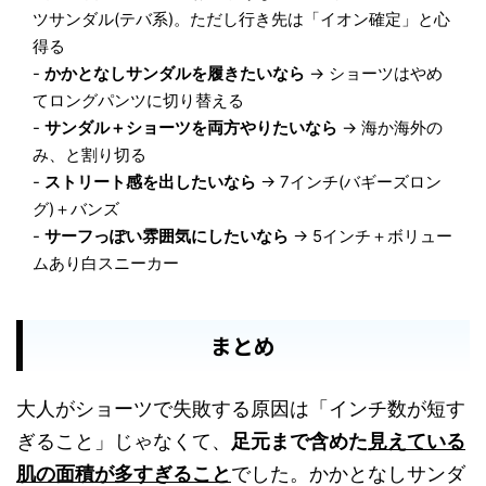
ツサンダル(テバ系)。ただし行き先は「イオン確定」と心
得る
-
かかとなしサンダルを履きたいなら
→ ショーツはやめ
てロングパンツに切り替える
-
サンダル＋ショーツを両方やりたいなら
→ 海か海外の
み、と割り切る
-
ストリート感を出したいなら
→ 7インチ(バギーズロン
グ)＋バンズ
-
サーフっぽい雰囲気にしたいなら
→ 5インチ＋ボリュー
ムあり白スニーカー
まとめ
大人がショーツで失敗する原因は「インチ数が短す
ぎること」じゃなくて、
足元まで含めた
見えている
肌の面積が多すぎること
でした。かかとなしサンダ