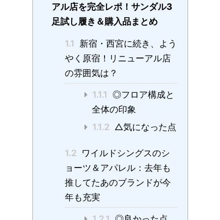
アル店を完全レポ！サンダル3
足試し履き＆購入品まとめ
1.1
新宿・西宮に続き、よう
やく原宿！リニューアル店
の雰囲気は？
1.1.1
◎フロア構成と
全体の印象
1.1.2
△気になった点
1.2
ワイルドシングスのシ
ョーツ＆アパレル：去年も
推してたあのブランドが今
年も充実
1.2.1
◎良かった点