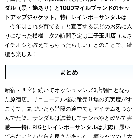
ダル（黒・艶あり）
と
1000マイルブランドのセッ
トアップジャケット
。特にレインボーサンダルは
「今年はこれを育てる」と宣言するほどのお気に入
りになった模様。次の訪問予定は
二子玉川店
（広さ
イチオシと教えてもらったらしい）とのことで、続
編も楽しみ！
まとめ
新宿・西宮に続いてオッシュマンズ3店舗目となっ
た原宿店。リニューアル後は靴売り場の充実度がす
ごくて、気づいたら階段の途中でもアイテムをつか
んでた笑。サンダルは試着してナンボやと改めて実
感——特にRIGとレインボーサンダルは実際に履い
てみないとわからん良さがあった。柄シャツの「大