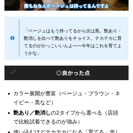
「ベージュはもう持ってるから次は黒。艶あり・
艶消しを比べて艶ありをチョイス。テカテカに育
てるのがかっこいいんよ——今年はこれを育てよ
うかな」
◎良かった点
カラー展開が豊富（ベージュ・ブラウン・ネ
イビー・黒など）
艶あり／艶消し
の2タイプから選べる（店頭
で比較試着できるのが強み）
使い込むほどテカテカになる「育てる」楽し