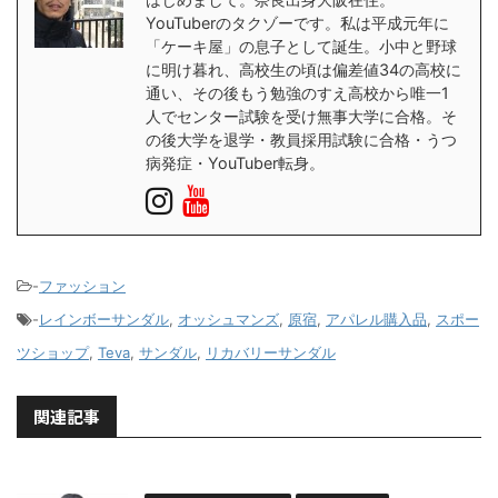
YouTuberのタクゾーです。私は平成元年に
「ケーキ屋」の息子として誕生。小中と野球
に明け暮れ、高校生の頃は偏差値34の高校に
通い、その後もう勉強のすえ高校から唯一1
人でセンター試験を受け無事大学に合格。そ
の後大学を退学・教員採用試験に合格・うつ
病発症・YouTuber転身。
-
ファッション
-
レインボーサンダル
,
オッシュマンズ
,
原宿
,
アパレル購入品
,
スポー
ツショップ
,
Teva
,
サンダル
,
リカバリーサンダル
関連記事