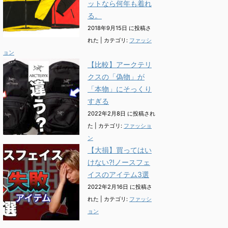
ットなら何年も着れ
る。
2018年9月15日 に投稿さ
れた
|
カテゴリ:
ファッシ
ョン
【比較】アークテリ
クスの「偽物」が
「本物」にそっくり
すぎる
2022年2月8日 に投稿され
た
|
カテゴリ:
ファッショ
ン
【大損】買ってはい
けない?!ノースフェ
イスのアイテム3選
2022年2月16日 に投稿さ
れた
|
カテゴリ:
ファッシ
ョン