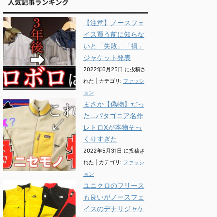
人気記事ランキング
【注意】ノースフェ
イス買う前に知らな
いと「失敗」「損」
ジャケット発表
2022年6月25日 に投稿さ
れた
|
カテゴリ:
ファッシ
ョン
まさか【偽物】だっ
た...パタゴニア名作
レトロXが本物そっ
くりすぎた
2022年5月31日 に投稿さ
れた
|
カテゴリ:
ファッシ
ョン
ユニクロのフリース
も良いがノースフェ
イスのデナリジャケ