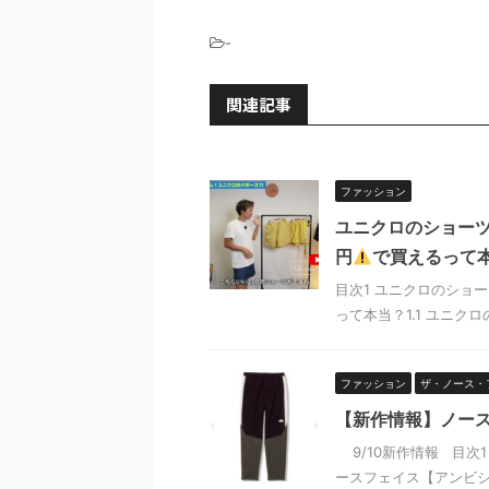
-
関連記事
ファッション
ユニクロのショーツ
円
で買えるって
目次1 ユニクロのショー
って本当？1.1 ユニクロの
ファッション
ザ・ノース・
【新作情報】ノー
9/10新作情報 目次1
ースフェイス【アンビシ