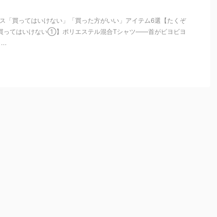
】
イス「買ってはいけない」「買った方がいい」アイテム6選【たくぞ
 【買ってはいけない①】ポリエステル混合Tシャツ——首がビヨビヨ
..