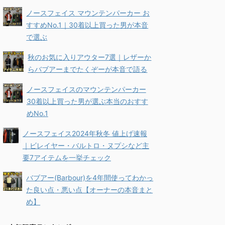
ノースフェイス マウンテンパーカー お
すすめNo.1｜30着以上買った男が本音
で選ぶ
秋のお気に入りアウター7選｜レザーか
らバブアーまでたくぞーが本音で語る
ノースフェイスのマウンテンパーカー
30着以上買った男が選ぶ本当のおすす
めNo.1
ノースフェイス2024年秋冬 値上げ速報
｜ビレイヤー・バルトロ・ヌプシなど主
要7アイテムを一挙チェック
バブアー(Barbour)を4年間使ってわかっ
た良い点・悪い点【オーナーの本音まと
め】