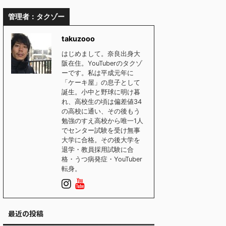
管理者：タクゾー
takuzooo
はじめまして。奈良出身大
阪在住。YouTuberのタクゾ
ーです。私は平成元年に
「ケーキ屋」の息子として
誕生。小中と野球に明け暮
れ、高校生の頃は偏差値34
の高校に通い、その後もう
勉強のすえ高校から唯一1人
でセンター試験を受け無事
大学に合格。その後大学を
退学・教員採用試験に合
格・うつ病発症・YouTuber
転身。
最近の投稿