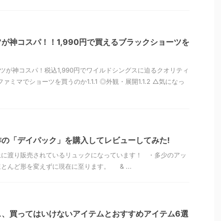
が神コスパ！！1,990円で買えるブラックショーツを
ーツが神コスパ！税込1,990円でワイルドシングスに迫るクオリティ
ファミマでショーツを買うのか1.1.1 ◎外観・展開1.1.2 △気になっ
の「デイパック」を購入してレビューしてみた!
以上に渡り販売されているリュックになっています！ ・多少のアッ
とんど形を変えずに現在に至ります。 & ...
ス、買ってはいけないアイテムとおすすめアイテム6選