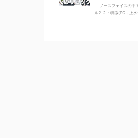
ノースフェイスの中で
ル2 ２・特徴(PC，止水ジップ