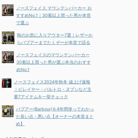
ノースフェイス マウンテンパーカー お
すすめNo.1｜30着以上買った男が本音
で選ぶ
秋のお気に入りアウター7選｜レザーか
らバブアーまでたくぞーが本音で語る
ノースフェイスのマウンテンパーカー
30着以上買った男が選ぶ本当のおすす
めNo.1
ノースフェイス2024年秋冬 値上げ速報
｜ビレイヤー・バルトロ・ヌプシなど主
要7アイテムを一挙チェック
バブアー(Barbour)を4年間使ってわかっ
た良い点・悪い点【オーナーの本音まと
め】