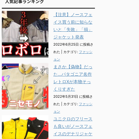
人気記事ランキング
【注意】ノースフェ
イス買う前に知らな
いと「失敗」「損」
ジャケット発表
2022年6月25日 に投稿さ
れた
|
カテゴリ:
ファッシ
ョン
まさか【偽物】だっ
た...パタゴニア名作
レトロXが本物そっ
くりすぎた
2022年5月31日 に投稿さ
れた
|
カテゴリ:
ファッシ
ョン
ユニクロのフリース
も良いがノースフェ
イスのデナリジャケ