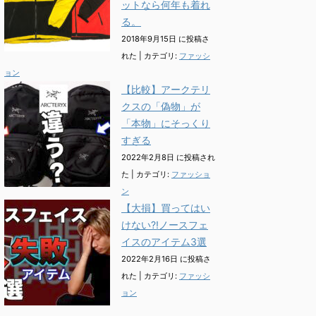
ットなら何年も着れ
る。
2018年9月15日 に投稿さ
れた
|
カテゴリ:
ファッシ
ョン
【比較】アークテリ
クスの「偽物」が
「本物」にそっくり
すぎる
2022年2月8日 に投稿され
た
|
カテゴリ:
ファッショ
ン
【大損】買ってはい
けない?!ノースフェ
イスのアイテム3選
2022年2月16日 に投稿さ
れた
|
カテゴリ:
ファッシ
ョン