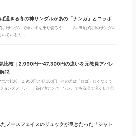
やば過ぎる冬の神サンダルがあの「ナンガ」とコラボ
の冬用サンダルで寒い冬を乗り切ろう SUBUは冬用のサンダル
いているの ...
比較｜2,990円〜47,300円の違いを元教員アパレ
底解説
本気で比較｜2,990円と47,300円、その差は「ロゴ」じゃなくて
①ジョンスメドレー｜着心地ナンバーワン、でも洗濯で泣く1.1.1 ◎
れたノースフェイスのリュックが良きだった「シャト