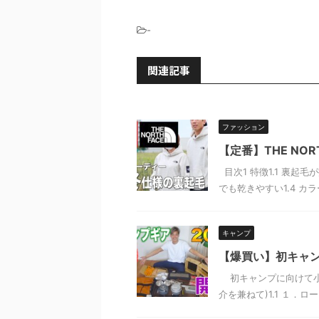
-
関連記事
ファッション
【定番】THE NO
目次1 特徴1.1 裏起毛
でも乾きやすい1.4 カラ
キャンプ
【爆買い】初キャン
初キャンプに向けて小物
介を兼ねて)1.1 １．ローテ