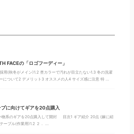
RTH FACEの「ロゴフーディー」
が採用(秋冬がメイン)1.2 杢カラーで汚れが目立たない1.3 冬の洗濯
ーについて2 デメリット3 オススメの人4 サイズ感に注意 特 ...
プに向けてギアを20点購入
系のギアを20点購入して開封 目次1 ギア紹介 20点 (嫁に紹
ーブル(作業用)1.2 ２． ...