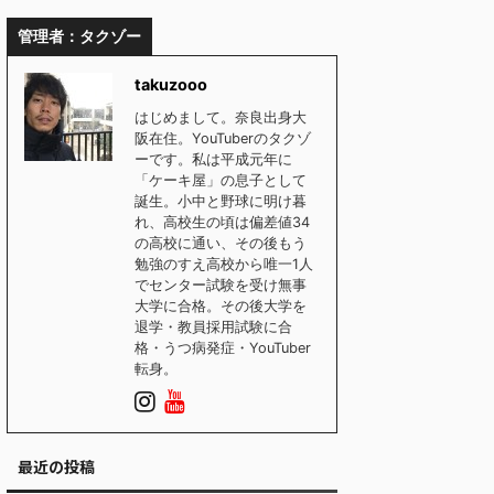
管理者：タクゾー
takuzooo
はじめまして。奈良出身大
阪在住。YouTuberのタクゾ
ーです。私は平成元年に
「ケーキ屋」の息子として
誕生。小中と野球に明け暮
れ、高校生の頃は偏差値34
の高校に通い、その後もう
勉強のすえ高校から唯一1人
でセンター試験を受け無事
大学に合格。その後大学を
退学・教員採用試験に合
格・うつ病発症・YouTuber
転身。
最近の投稿