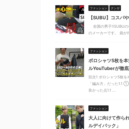
ファッション
ナンガ
【SUBU】コスパ
全国の男子!!SUBU
のメーカーです。 袋が付
ファッション
ポロシャツ5枚を本気
ルYouTuberが徹
目次1 ポロシャツ5枚を
「編み方」だった1.1 
良かった点1.1 ...
ファッション
大人に向けて作ら
ルデイパック」