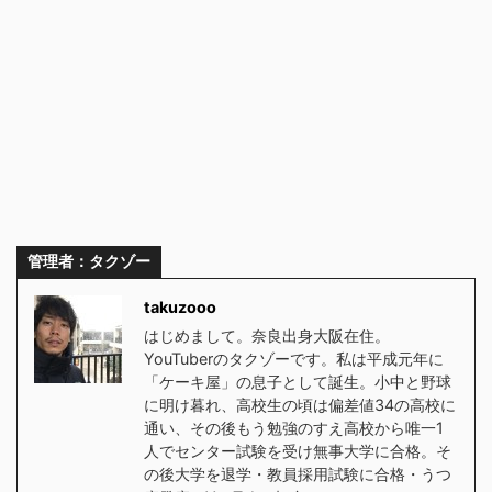
管理者：タクゾー
takuzooo
はじめまして。奈良出身大阪在住。
YouTuberのタクゾーです。私は平成元年に
「ケーキ屋」の息子として誕生。小中と野球
に明け暮れ、高校生の頃は偏差値34の高校に
通い、その後もう勉強のすえ高校から唯一1
人でセンター試験を受け無事大学に合格。そ
の後大学を退学・教員採用試験に合格・うつ