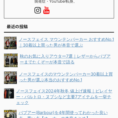
病発症・YouTuber転身。
最近の投稿
ノースフェイス マウンテンパーカー おすすめNo.1
｜30着以上買った男が本音で選ぶ
秋のお気に入りアウター7選｜レザーからバブア
ーまでたくぞーが本音で語る
ノースフェイスのマウンテンパーカー30着以上買
った男が選ぶ本当のおすすめNo.1
ノースフェイス2024年秋冬 値上げ速報｜ビレイヤ
ー・バルトロ・ヌプシなど主要7アイテムを一挙チ
ェック
バブアー(Barbour)を4年間使ってわかった良い