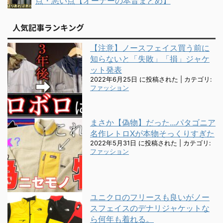
点・悪い点【オーナーの本音まとめ】
人気記事ランキング
【注意】ノースフェイス買う前に
知らないと「失敗」「損」ジャケ
ット発表
2022年6月25日 に投稿された
|
カテゴリ:
ファッション
まさか【偽物】だった...パタゴニア
名作レトロXが本物そっくりすぎた
2022年5月31日 に投稿された
|
カテゴリ:
ファッション
ユニクロのフリースも良いがノー
スフェイスのデナリジャケットな
ら何年も着れる。