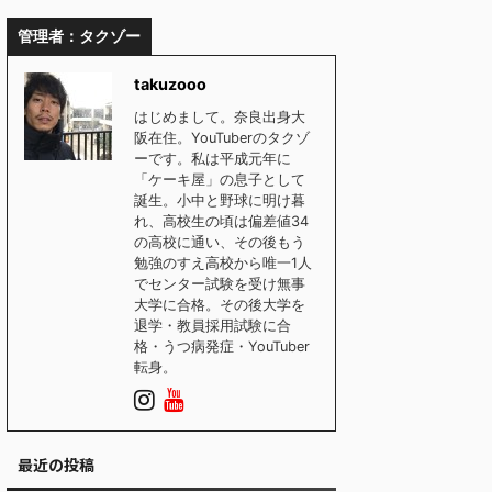
管理者：タクゾー
takuzooo
はじめまして。奈良出身大
阪在住。YouTuberのタクゾ
ーです。私は平成元年に
「ケーキ屋」の息子として
誕生。小中と野球に明け暮
れ、高校生の頃は偏差値34
の高校に通い、その後もう
勉強のすえ高校から唯一1人
でセンター試験を受け無事
大学に合格。その後大学を
退学・教員採用試験に合
格・うつ病発症・YouTuber
転身。
最近の投稿