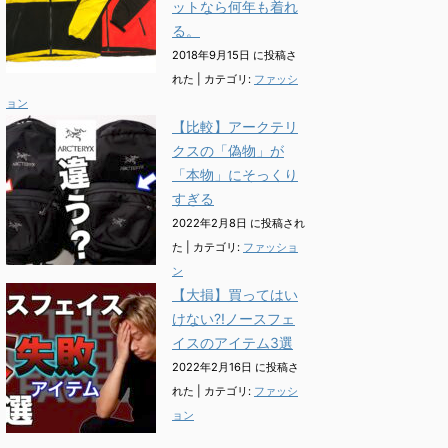
ットなら何年も着れ
る。
2018年9月15日 に投稿さ
れた
|
カテゴリ:
ファッシ
ョン
【比較】アークテリ
クスの「偽物」が
「本物」にそっくり
すぎる
2022年2月8日 に投稿され
た
|
カテゴリ:
ファッショ
ン
【大損】買ってはい
けない?!ノースフェ
イスのアイテム3選
2022年2月16日 に投稿さ
れた
|
カテゴリ:
ファッシ
ョン