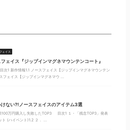
フェイス
スフェイス『ジップインマグネマウンテンコート』
目次1 新作情報1.1 ノースフェイス【ジップインマグネマウンテン
スフェイス【ジップインマグネマウ ...
けない?!ノースフェイスのアイテム3選
00万円購入し失敗したTOP3 目次1 １・「残念TOP3」発表
 (ハイベント)1.2 ２． ...