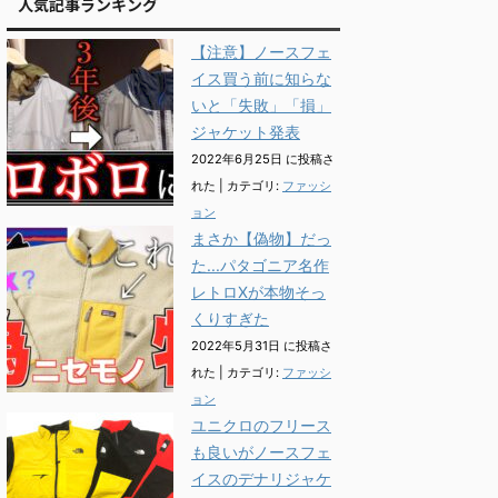
人気記事ランキング
【注意】ノースフェ
イス買う前に知らな
いと「失敗」「損」
ジャケット発表
2022年6月25日 に投稿さ
れた
|
カテゴリ:
ファッシ
ョン
まさか【偽物】だっ
た...パタゴニア名作
レトロXが本物そっ
くりすぎた
2022年5月31日 に投稿さ
れた
|
カテゴリ:
ファッシ
ョン
ユニクロのフリース
も良いがノースフェ
イスのデナリジャケ