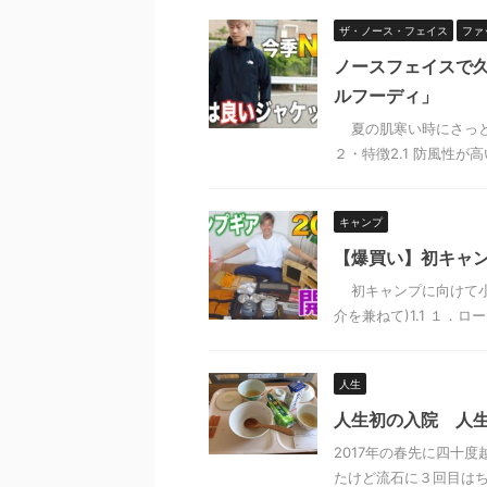
ザ・ノース・フェイス
ファ
ノースフェイスで
ルフーディ」
夏の肌寒い時にさっと
２・特徴2.1 防風性が高い
キャンプ
【爆買い】初キャン
初キャンプに向けて小物
介を兼ねて)1.1 １．ローテ
人生
人生初の入院 人
2017年の春先に四十
たけど流石に３回目は