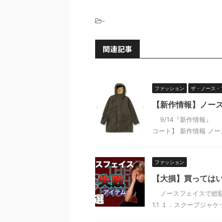
-
関連記事
ファッション
ザ・ノース・
【新作情報】ノー
9/14『新作情報』 
コート】 新作情報 ノー
ファッション
【大損】買ってはい
ノースフェイスで総額1
1.1 １．スクープジャケット