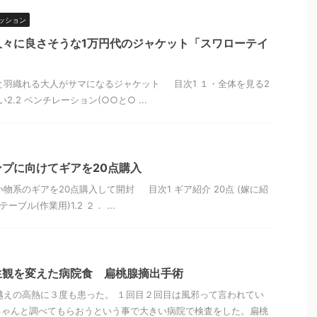
ッション
久々に良さそうな1万円代のジャケット「スワローテイ
羽織れる大人がサマになるジャケット 目次1 １・全体を見る2
2.2 ベンチレーション(○○と○ ...
プに向けてギアを20点購入
系のギアを20点購入して開封 目次1 ギア紹介 20点 (嫁に紹
ーブル(作業用)1.2 ２． ...
生観を変えた病院食 扁桃腺摘出手術
度越えの高熱に３度も患った。 １回目２回目は風邪って言われてい
ちゃんと調べてもらおうという事で大きい病院で検査をした。扁桃