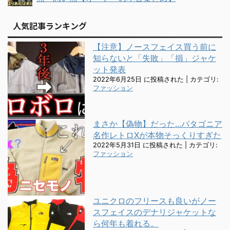
人気記事ランキング
【注意】ノースフェイス買う前に
知らないと「失敗」「損」ジャケ
ット発表
2022年6月25日 に投稿された
|
カテゴリ:
ファッション
まさか【偽物】だった...パタゴニア
名作レトロXが本物そっくりすぎた
2022年5月31日 に投稿された
|
カテゴリ:
ファッション
ユニクロのフリースも良いがノー
スフェイスのデナリジャケットな
ら何年も着れる。