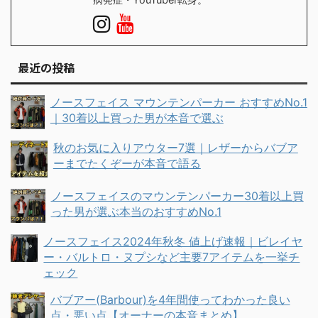
最近の投稿
ノースフェイス マウンテンパーカー おすすめNo.1
｜30着以上買った男が本音で選ぶ
秋のお気に入りアウター7選｜レザーからバブア
ーまでたくぞーが本音で語る
ノースフェイスのマウンテンパーカー30着以上買
った男が選ぶ本当のおすすめNo.1
ノースフェイス2024年秋冬 値上げ速報｜ビレイヤ
ー・バルトロ・ヌプシなど主要7アイテムを一挙チ
ェック
バブアー(Barbour)を4年間使ってわかった良い
点・悪い点【オーナーの本音まとめ】