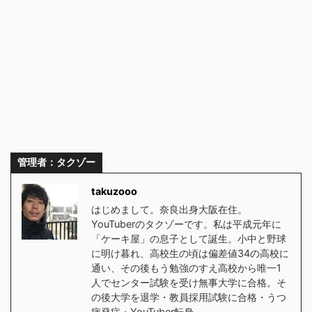
管理者：タクゾー
takuzooo
はじめまして。奈良出身大阪在住。
YouTuberのタクゾーです。私は平成元年に
「ケーキ屋」の息子として誕生。小中と野球
に明け暮れ、高校生の頃は偏差値34の高校に
通い、その後もう勉強のすえ高校から唯一1
人でセンター試験を受け無事大学に合格。そ
の後大学を退学・教員採用試験に合格・うつ
病発症・YouTuber転身。