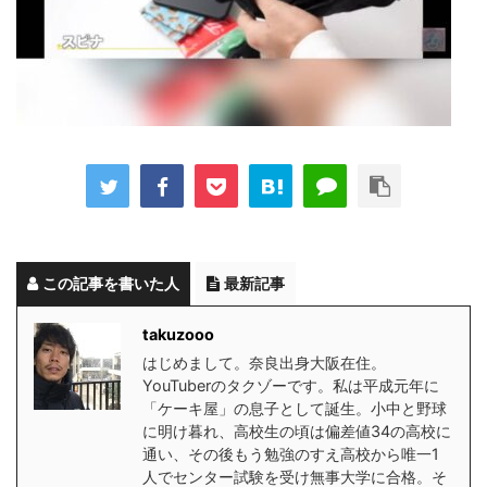
この記事を書いた人
最新記事
takuzooo
はじめまして。奈良出身大阪在住。
YouTuberのタクゾーです。私は平成元年に
「ケーキ屋」の息子として誕生。小中と野球
に明け暮れ、高校生の頃は偏差値34の高校に
通い、その後もう勉強のすえ高校から唯一1
人でセンター試験を受け無事大学に合格。そ