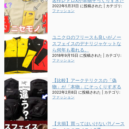
名作レトロXが本物そっくりすぎた
2022年5月31日 に投稿された
|
カテゴリ:
ファッション
ユニクロのフリースも良いがノー
スフェイスのデナリジャケットな
ら何年も着れる。
2018年9月15日 に投稿された
|
カテゴリ:
ファッション
【比較】アークテリクスの「偽
物」が「本物」にそっくりすぎる
2022年2月8日 に投稿された
|
カテゴリ:
ファッション
【大損】買ってはいけない?!ノース