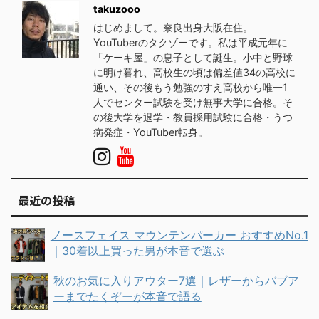
takuzooo
はじめまして。奈良出身大阪在住。
YouTuberのタクゾーです。私は平成元年に
「ケーキ屋」の息子として誕生。小中と野球
に明け暮れ、高校生の頃は偏差値34の高校に
通い、その後もう勉強のすえ高校から唯一1
人でセンター試験を受け無事大学に合格。そ
の後大学を退学・教員採用試験に合格・うつ
病発症・YouTuber転身。
最近の投稿
ノースフェイス マウンテンパーカー おすすめNo.1
｜30着以上買った男が本音で選ぶ
秋のお気に入りアウター7選｜レザーからバブア
ーまでたくぞーが本音で語る