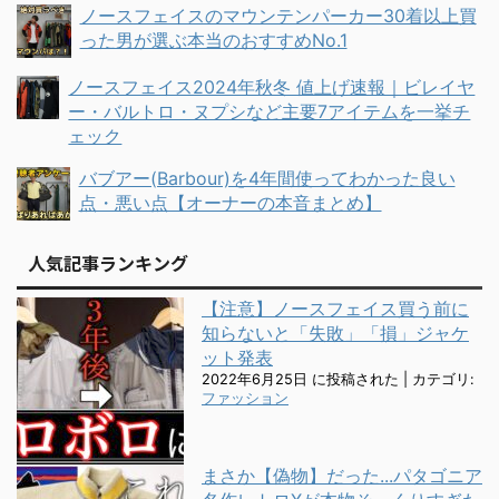
ノースフェイスのマウンテンパーカー30着以上買
った男が選ぶ本当のおすすめNo.1
ノースフェイス2024年秋冬 値上げ速報｜ビレイヤ
ー・バルトロ・ヌプシなど主要7アイテムを一挙チ
ェック
バブアー(Barbour)を4年間使ってわかった良い
点・悪い点【オーナーの本音まとめ】
人気記事ランキング
【注意】ノースフェイス買う前に
知らないと「失敗」「損」ジャケ
ット発表
2022年6月25日 に投稿された
|
カテゴリ:
ファッション
まさか【偽物】だった...パタゴニア