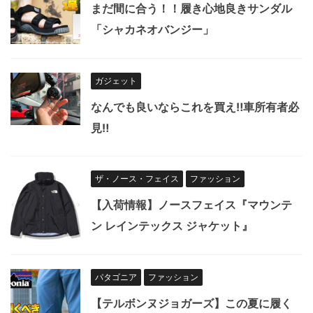
まだ間に合う！！履き心地良きサンダル
「シャカネオバンジー」
ガジェット
なんでも良いならこれを買え‼︎車所有者必
見‼︎
ザ・ノース・フェイス
ファッション
【入荷情報】ノースフェイス『マウンテ
ン レインテックス ジャケット』
パタゴニア
ファッション
【テルボンヌジョガーズ】この夏に履く