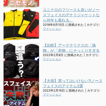
ユニクロのフリースも良いがノー
スフェイスのデナリジャケットな
ら何年も着れる。
2018年9月15日 に投稿された
|
カテゴリ:
ファッション
【比較】アークテリクスの「偽
物」が「本物」にそっくりすぎる
2022年2月8日 に投稿された
|
カテゴリ:
ファッション
【大損】買ってはいけない?!ノース
フェイスのアイテム3選
2022年2月16日 に投稿された
|
カテゴリ:
ファッション