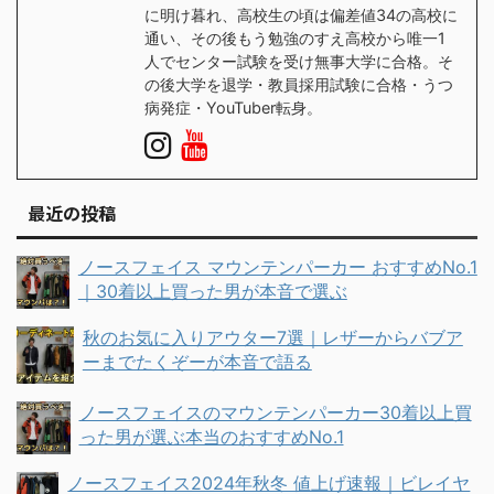
に明け暮れ、高校生の頃は偏差値34の高校に
通い、その後もう勉強のすえ高校から唯一1
人でセンター試験を受け無事大学に合格。そ
の後大学を退学・教員採用試験に合格・うつ
病発症・YouTuber転身。
最近の投稿
ノースフェイス マウンテンパーカー おすすめNo.1
｜30着以上買った男が本音で選ぶ
秋のお気に入りアウター7選｜レザーからバブア
ーまでたくぞーが本音で語る
ノースフェイスのマウンテンパーカー30着以上買
った男が選ぶ本当のおすすめNo.1
ノースフェイス2024年秋冬 値上げ速報｜ビレイヤ