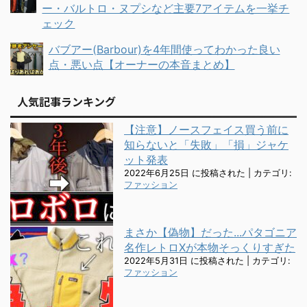
ー・バルトロ・ヌプシなど主要7アイテムを一挙チ
ェック
バブアー(Barbour)を4年間使ってわかった良い
点・悪い点【オーナーの本音まとめ】
人気記事ランキング
【注意】ノースフェイス買う前に
知らないと「失敗」「損」ジャケ
ット発表
2022年6月25日 に投稿された
|
カテゴリ:
ファッション
まさか【偽物】だった...パタゴニア
名作レトロXが本物そっくりすぎた
2022年5月31日 に投稿された
|
カテゴリ:
ファッション