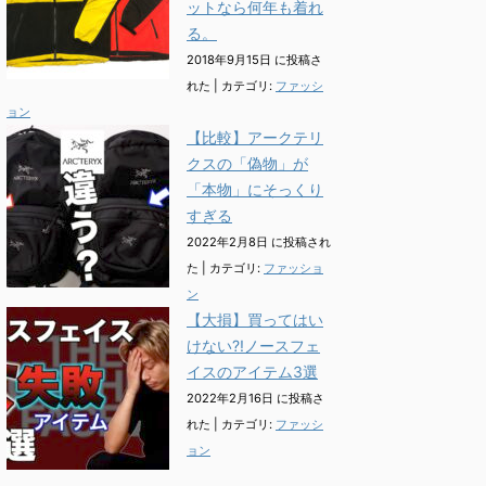
ットなら何年も着れ
る。
2018年9月15日 に投稿さ
れた
|
カテゴリ:
ファッシ
ョン
【比較】アークテリ
クスの「偽物」が
「本物」にそっくり
すぎる
2022年2月8日 に投稿され
た
|
カテゴリ:
ファッショ
ン
【大損】買ってはい
けない?!ノースフェ
イスのアイテム3選
2022年2月16日 に投稿さ
れた
|
カテゴリ:
ファッシ
ョン