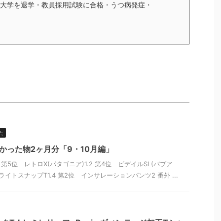
大学を退学・教員採用試験に合格・うつ病発症・
た
よかった物2ヶ月分「9・10月編」
1 第5位 レトロX(パタゴニア)1.2 第4位 ビデイルSL(バブア
ラライトスナップT1.4 第2位 インサレーションパンツ2 番外 ...