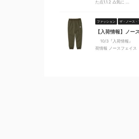
た点1.1.2 △気に ...
ファッション
ザ・ノース・
【入荷情報】ノー
10/3『入荷情報』 目
荷情報 ノースフェイス【