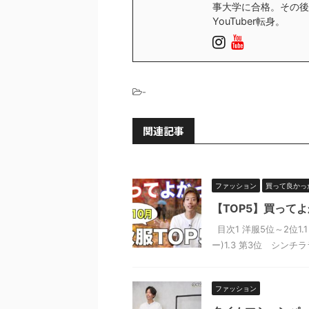
事大学に合格。その後
YouTuber転身。
-
関連記事
ファッション
買って良かっ
【TOP5】買って
目次1 洋服5位～2位1.
ー)1.3 第3位 シンチ
ファッション