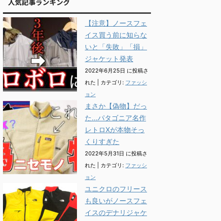
人気記事ランキング
【注意】ノースフェ
イス買う前に知らな
いと「失敗」「損」
ジャケット発表
2022年6月25日 に投稿さ
れた
|
カテゴリ:
ファッシ
ョン
まさか【偽物】だっ
た...パタゴニア名作
レトロXが本物そっ
くりすぎた
2022年5月31日 に投稿さ
れた
|
カテゴリ:
ファッシ
ョン
ユニクロのフリース
も良いがノースフェ
イスのデナリジャケ