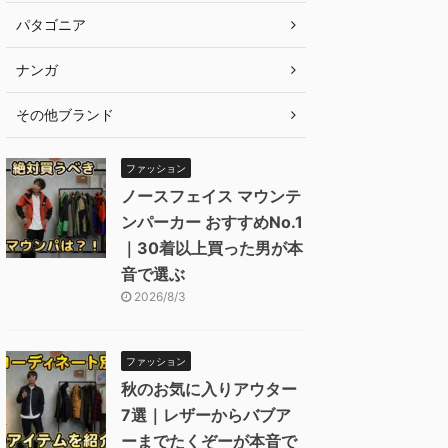
パタゴニア
ナンガ
その他ブランド
ファッション
ノースフェイス マウンテ
ンパーカー おすすめNo.1
｜30着以上買った男が本
音で選ぶ
2026/8/3
ファッション
秋のお気に入りアウター
7選｜レザーからバブア
ーまでたくぞーが本音で