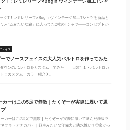
クT！レミレリーフ×Begin ヴィンテージ加工Tシャ
ー
ックT！レミレリーフ×Begin ヴィンテージ加工Tシャツを新品と
卒業アルバムみたいな箱」に入ってた2枚のTシャツ――コンセプトが
フェイス
ダーでノースフェイスの大人気バルトロを作ってみた
ダウンのバルトロをカスタムしてみた 目次1 １・バルトロカ
トロカスタム カラー紹介3 ...
ーカーはこの5足で無敵｜たくぞーが実際に履いて選
ップ
スニーカーはこの5足で無敵｜たくぞーが実際に履いて選んだ鉄板ラ
カオネオネ（アナカパ）｜戦車みたいな守備力と防水性1.1.1 ◎良かっ