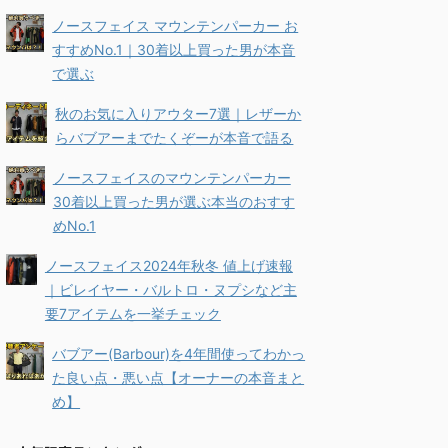
ノースフェイス マウンテンパーカー お
すすめNo.1｜30着以上買った男が本音
で選ぶ
秋のお気に入りアウター7選｜レザーか
らバブアーまでたくぞーが本音で語る
ノースフェイスのマウンテンパーカー
30着以上買った男が選ぶ本当のおすす
めNo.1
ノースフェイス2024年秋冬 値上げ速報
｜ビレイヤー・バルトロ・ヌプシなど主
要7アイテムを一挙チェック
バブアー(Barbour)を4年間使ってわかっ
た良い点・悪い点【オーナーの本音まと
め】