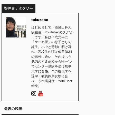
管理者：タクゾー
takuzooo
はじめまして。奈良出身大
阪在住。YouTuberのタクゾ
ーです。私は平成元年に
「ケーキ屋」の息子として
誕生。小中と野球に明け暮
れ、高校生の頃は偏差値34
の高校に通い、その後もう
勉強のすえ高校から唯一1人
でセンター試験を受け無事
大学に合格。その後大学を
退学・教員採用試験に合
格・うつ病発症・YouTuber
転身。
最近の投稿