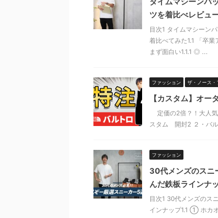
タイムマシーンパッ
ツを着比べレビュ
目次1 タイムマシーンパ
着比べてみた1.1 「
まず面白い1.1.1 ◎ ...
ファッション
ザ・ノース・
【カスタム】オー
定価の2倍？！大人気
スタム 開封2 ２・バル
ファッション
30代メンズのスニ
んだ鉄板ラインナ
目次1 30代メンズの
インナップ1.1 ① ホ