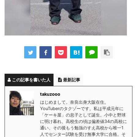
この記事を書いた人
最新記事
takuzooo
はじめまして。奈良出身大阪在住。
YouTuberのタクゾーです。私は平成元年に
「ケーキ屋」の息子として誕生。小中と野球
に明け暮れ、高校生の頃は偏差値34の高校に
通い、その後もう勉強のすえ高校から唯一1
人でセンター試験を受け無事大学に合格。そ