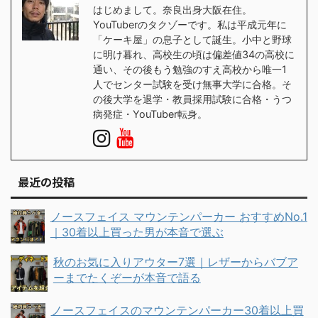
はじめまして。奈良出身大阪在住。
YouTuberのタクゾーです。私は平成元年に
「ケーキ屋」の息子として誕生。小中と野球
に明け暮れ、高校生の頃は偏差値34の高校に
通い、その後もう勉強のすえ高校から唯一1
人でセンター試験を受け無事大学に合格。そ
の後大学を退学・教員採用試験に合格・うつ
病発症・YouTuber転身。
最近の投稿
ノースフェイス マウンテンパーカー おすすめNo.1
｜30着以上買った男が本音で選ぶ
秋のお気に入りアウター7選｜レザーからバブア
ーまでたくぞーが本音で語る
ノースフェイスのマウンテンパーカー30着以上買