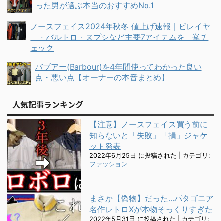
った男が選ぶ本当のおすすめNo.1
ノースフェイス2024年秋冬 値上げ速報｜ビレイヤ
ー・バルトロ・ヌプシなど主要7アイテムを一挙チ
ェック
バブアー(Barbour)を4年間使ってわかった良い
点・悪い点【オーナーの本音まとめ】
人気記事ランキング
【注意】ノースフェイス買う前に
知らないと「失敗」「損」ジャケ
ット発表
2022年6月25日 に投稿された
|
カテゴリ:
ファッション
まさか【偽物】だった...パタゴニア
名作レトロXが本物そっくりすぎた
2022年5月31日 に投稿された
|
カテゴリ: