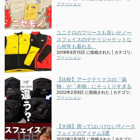
ファッション
ユニクロのフリースも良いがノー
スフェイスのデナリジャケットな
ら何年も着れる。
2018年9月15日 に投稿された
|
カテゴリ:
ファッション
【比較】アークテリクスの「偽
物」が「本物」にそっくりすぎる
2022年2月8日 に投稿された
|
カテゴリ:
ファッション
【大損】買ってはいけない?!ノース
フェイスのアイテム3選
2022年2月16日 に投稿された
|
カテゴリ: