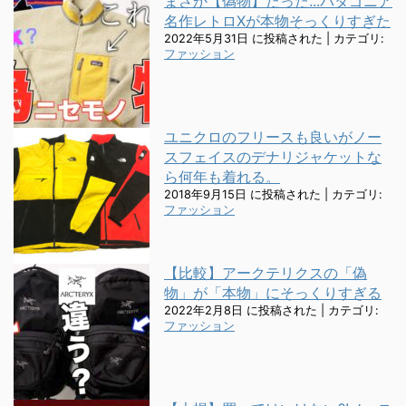
まさか【偽物】だった...パタゴニア
名作レトロXが本物そっくりすぎた
2022年5月31日 に投稿された
|
カテゴリ:
ファッション
ユニクロのフリースも良いがノー
スフェイスのデナリジャケットな
ら何年も着れる。
2018年9月15日 に投稿された
|
カテゴリ:
ファッション
【比較】アークテリクスの「偽
物」が「本物」にそっくりすぎる
2022年2月8日 に投稿された
|
カテゴリ:
ファッション