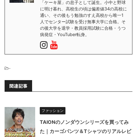
「ケーキ屋」の息子として誕生。小中と野球
に明け暮れ、高校生の頃は偏差値34の高校に
通い、その後もう勉強のすえ高校から唯一1
人でセンター試験を受け無事大学に合格。そ
の後大学を退学・教員採用試験に合格・うつ
病発症・YouTuber転身。
-
関連記事
ファッション
TAIONのノンダウンシリーズを買ってみ
た｜カーゴパンツ＆Tシャツのリアルレビ