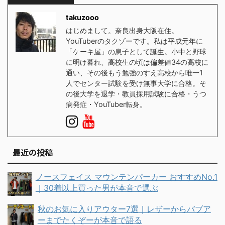
takuzooo
はじめまして。奈良出身大阪在住。
YouTuberのタクゾーです。私は平成元年に
「ケーキ屋」の息子として誕生。小中と野球
に明け暮れ、高校生の頃は偏差値34の高校に
通い、その後もう勉強のすえ高校から唯一1
人でセンター試験を受け無事大学に合格。そ
の後大学を退学・教員採用試験に合格・うつ
病発症・YouTuber転身。
最近の投稿
ノースフェイス マウンテンパーカー おすすめNo.1
｜30着以上買った男が本音で選ぶ
秋のお気に入りアウター7選｜レザーからバブア
ーまでたくぞーが本音で語る