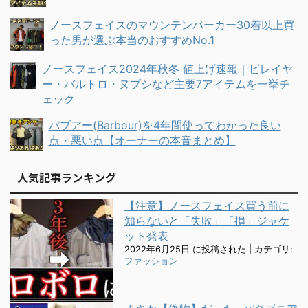
ノースフェイスのマウンテンパーカー30着以上買
った男が選ぶ本当のおすすめNo.1
ノースフェイス2024年秋冬 値上げ速報｜ビレイヤ
ー・バルトロ・ヌプシなど主要7アイテムを一挙チ
ェック
バブアー(Barbour)を4年間使ってわかった良い
点・悪い点【オーナーの本音まとめ】
人気記事ランキング
【注意】ノースフェイス買う前に
知らないと「失敗」「損」ジャケ
ット発表
2022年6月25日 に投稿された
|
カテゴリ:
ファッション