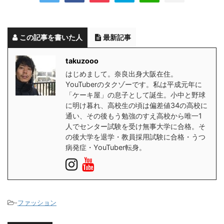
この記事を書いた人
最新記事
takuzooo
はじめまして。奈良出身大阪在住。
YouTuberのタクゾーです。私は平成元年に
「ケーキ屋」の息子として誕生。小中と野球
に明け暮れ、高校生の頃は偏差値34の高校に
通い、その後もう勉強のすえ高校から唯一1
人でセンター試験を受け無事大学に合格。そ
の後大学を退学・教員採用試験に合格・うつ
病発症・YouTuber転身。
-
ファッション