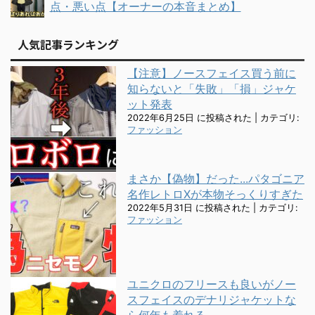
点・悪い点【オーナーの本音まとめ】
人気記事ランキング
【注意】ノースフェイス買う前に
知らないと「失敗」「損」ジャケ
ット発表
2022年6月25日 に投稿された
|
カテゴリ:
ファッション
まさか【偽物】だった...パタゴニア
名作レトロXが本物そっくりすぎた
2022年5月31日 に投稿された
|
カテゴリ:
ファッション
ユニクロのフリースも良いがノー
スフェイスのデナリジャケットな
ら何年も着れる。