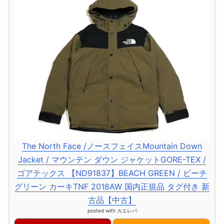
The North Face /ノースフェイスMountain Down
Jacket / マウンテン ダウン ジャケットGORE-TEX /
ゴアテックス 【ND91837】BEACH GREEN / ビーチ
グリーン カーキTNF 2018AW 国内正規品 タグ付き 新
古品【中古】
posted with
カエレバ