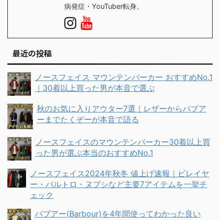
病発症・YouTuber転身。
最近の投稿
ノースフェイス マウンテンパーカー おすすめNo.1
｜30着以上買った男が本音で選ぶ
秋のお気に入りアウター7選｜レザーからバブア
ーまでたくぞーが本音で語る
ノースフェイスのマウンテンパーカー30着以上買
った男が選ぶ本当のおすすめNo.1
ノースフェイス2024年秋冬 値上げ速報｜ビレイヤ
ー・バルトロ・ヌプシなど主要7アイテムを一挙チ
ェック
バブアー(Barbour)を4年間使ってわかった良い