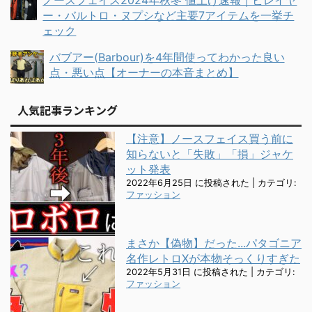
ノースフェイス2024年秋冬 値上げ速報｜ビレイヤ
ー・バルトロ・ヌプシなど主要7アイテムを一挙チ
ェック
バブアー(Barbour)を4年間使ってわかった良い
点・悪い点【オーナーの本音まとめ】
人気記事ランキング
【注意】ノースフェイス買う前に
知らないと「失敗」「損」ジャケ
ット発表
2022年6月25日 に投稿された
|
カテゴリ:
ファッション
まさか【偽物】だった...パタゴニア
名作レトロXが本物そっくりすぎた
2022年5月31日 に投稿された
|
カテゴリ:
ファッション