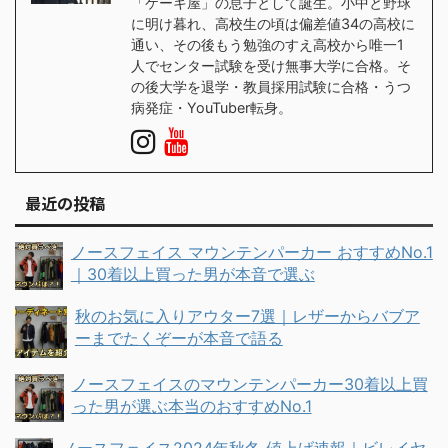
「ケーキ屋」の息子として誕生。小中と野球
に明け暮れ、高校生の頃は偏差値34の高校に
通い、その後もう勉強のすえ高校から唯一1
人でセンター試験を受け無事大学に合格。そ
の後大学を退学・教員採用試験に合格・うつ
病発症・YouTuber転身。
最近の投稿
ノースフェイス マウンテンパーカー おすすめNo.1
｜30着以上買った男が本音で選ぶ
秋のお気に入りアウター7選｜レザーからバブア
ーまでたくぞーが本音で語る
ノースフェイスのマウンテンパーカー30着以上買
った男が選ぶ本当のおすすめNo.1