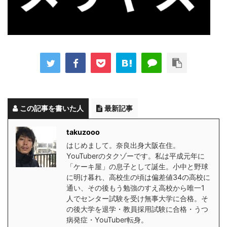
この記事を書いた人
最新記事
takuzooo
はじめまして。奈良出身大阪在住。
YouTuberのタクゾーです。私は平成元年に
「ケーキ屋」の息子として誕生。小中と野球
に明け暮れ、高校生の頃は偏差値34の高校に
通い、その後もう勉強のすえ高校から唯一1
人でセンター試験を受け無事大学に合格。そ
の後大学を退学・教員採用試験に合格・うつ
病発症・YouTuber転身。