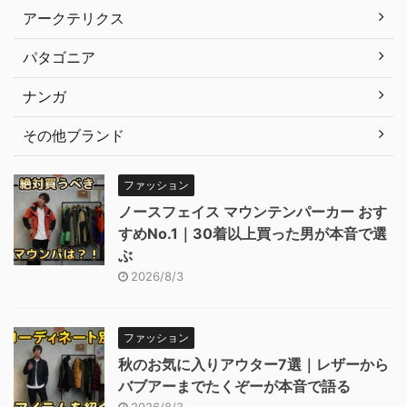
アークテリクス
パタゴニア
ナンガ
その他ブランド
ファッション
ノースフェイス マウンテンパーカー おす
すめNo.1｜30着以上買った男が本音で選
ぶ
2026/8/3
ファッション
秋のお気に入りアウター7選｜レザーから
バブアーまでたくぞーが本音で語る
2026/8/3