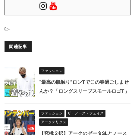
-
関連記事
ファッション
“最高の肌触り”ロンTでこの春過ごしませ
んか？「ロングスリーブスモールロゴT」
ファッション
ザ・ノース・フェイス
アークテリクス
【究極２択】アークのゼータSLとノース