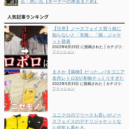
点・悪い点【オーナーの本音まとめ】
人気記事ランキング
【注意】ノースフェイス買う前に
知らないと「失敗」「損」ジャケ
ット発表
2022年6月25日 に投稿された
|
カテゴリ:
ファッション
まさか【偽物】だった...パタゴニア
名作レトロXが本物そっくりすぎた
2022年5月31日 に投稿された
|
カテゴリ:
ファッション
ユニクロのフリースも良いがノー
スフェイスのデナリジャケットな
ら何年も着れる。