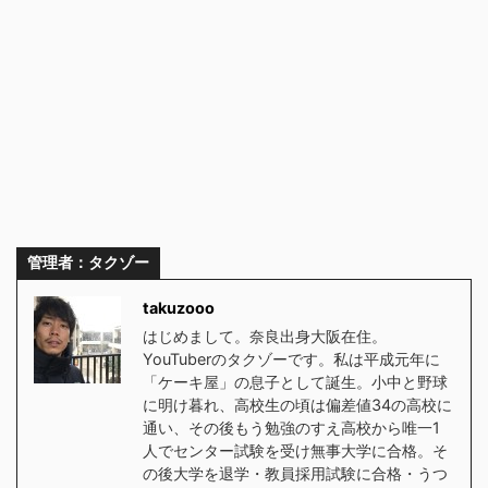
管理者：タクゾー
takuzooo
はじめまして。奈良出身大阪在住。
YouTuberのタクゾーです。私は平成元年に
「ケーキ屋」の息子として誕生。小中と野球
に明け暮れ、高校生の頃は偏差値34の高校に
通い、その後もう勉強のすえ高校から唯一1
人でセンター試験を受け無事大学に合格。そ
の後大学を退学・教員採用試験に合格・うつ