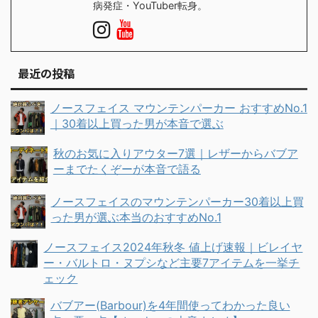
病発症・YouTuber転身。
最近の投稿
ノースフェイス マウンテンパーカー おすすめNo.1
｜30着以上買った男が本音で選ぶ
秋のお気に入りアウター7選｜レザーからバブア
ーまでたくぞーが本音で語る
ノースフェイスのマウンテンパーカー30着以上買
った男が選ぶ本当のおすすめNo.1
ノースフェイス2024年秋冬 値上げ速報｜ビレイヤ
ー・バルトロ・ヌプシなど主要7アイテムを一挙チ
ェック
バブアー(Barbour)を4年間使ってわかった良い