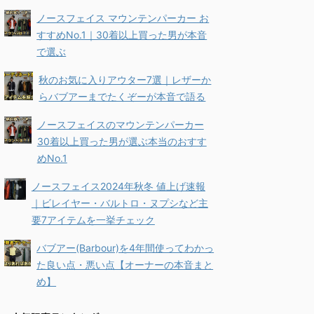
ノースフェイス マウンテンパーカー お
すすめNo.1｜30着以上買った男が本音
で選ぶ
秋のお気に入りアウター7選｜レザーか
らバブアーまでたくぞーが本音で語る
ノースフェイスのマウンテンパーカー
30着以上買った男が選ぶ本当のおすす
めNo.1
ノースフェイス2024年秋冬 値上げ速報
｜ビレイヤー・バルトロ・ヌプシなど主
要7アイテムを一挙チェック
バブアー(Barbour)を4年間使ってわかっ
た良い点・悪い点【オーナーの本音まと
め】