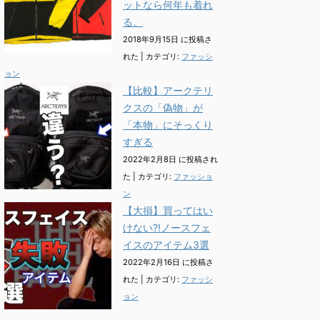
ットなら何年も着れ
る。
2018年9月15日 に投稿さ
れた
|
カテゴリ:
ファッシ
ョン
【比較】アークテリ
クスの「偽物」が
「本物」にそっくり
すぎる
2022年2月8日 に投稿され
た
|
カテゴリ:
ファッショ
ン
【大損】買ってはい
けない?!ノースフェ
イスのアイテム3選
2022年2月16日 に投稿さ
れた
|
カテゴリ:
ファッシ
ョン