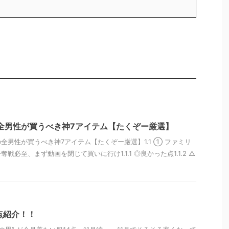
全男性が買うべき神7アイテム【たくぞー厳選】
の全男性が買うべき神7アイテム【たくぞー厳選】1.1 ① ファミリ
戦必至、まず動画を閉じて買いに行け1.1.1 ◎良かった点1.1.2 △
点紹介！！