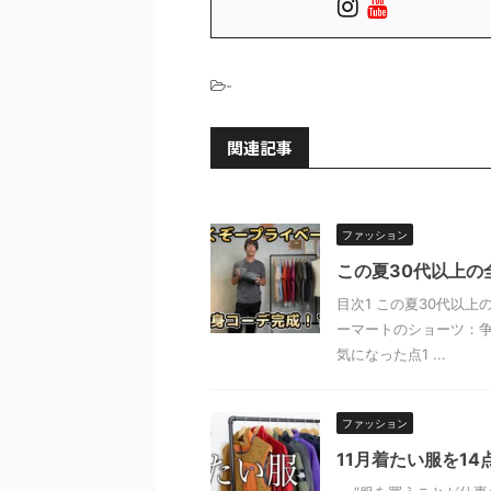
-
関連記事
ファッション
この夏30代以上の
目次1 この夏30代以上
ーマートのショーツ：争奪
気になった点1 ...
ファッション
11月着たい服を14