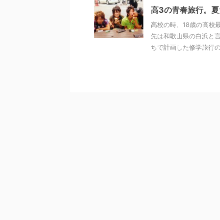
高3の青春旅行。夏だ
高校の時、18歳の高校
先は和歌山県の白浜と言
ちで計画した修学旅行のよ