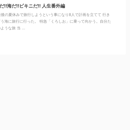
‼︎海だ‼︎ビキニだ‼︎ 人生番外編
最後の夏休みで旅行しようという事になり8人で計画を立てて 行き
う海に旅行に行った。 特急「くろしお」に乗って向かう。自分た
うな旅 当 ...