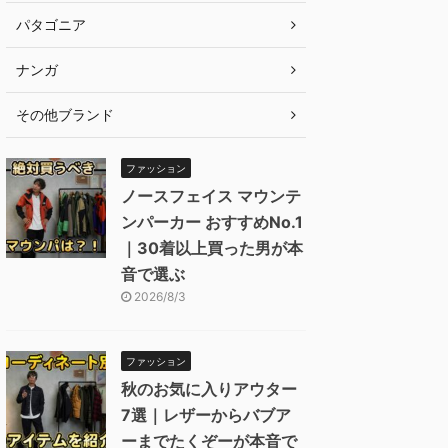
パタゴニア
ナンガ
その他ブランド
ファッション
ノースフェイス マウンテ
ンパーカー おすすめNo.1
｜30着以上買った男が本
音で選ぶ
2026/8/3
ファッション
秋のお気に入りアウター
7選｜レザーからバブア
ーまでたくぞーが本音で