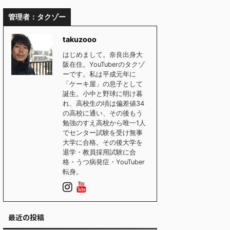
管理者：タクゾー
takuzooo
はじめまして。奈良出身大
阪在住。YouTuberのタクゾ
ーです。私は平成元年に
「ケーキ屋」の息子として
誕生。小中と野球に明け暮
れ、高校生の頃は偏差値34
の高校に通い、その後もう
勉強のすえ高校から唯一1人
でセンター試験を受け無事
大学に合格。その後大学を
退学・教員採用試験に合
格・うつ病発症・YouTuber
転身。
最近の投稿