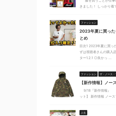
“服を買うことが仕事の
きました！ しっかり着て
ファッション
2023年夏に買っ
とめ
目次1 2023年夏に買
ずは視聴者さんの購入品
ター1.2.1 ◎良かっ ...
ファッション
ザ・ノース・
【新作情報】ノー
9/18『新作情報』 
ット】 新作情報 ノース
人生