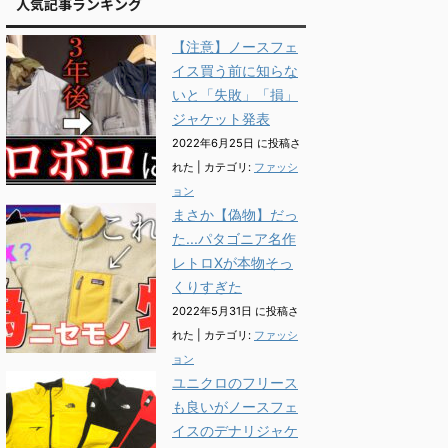
人気記事ランキング
【注意】ノースフェ
イス買う前に知らな
いと「失敗」「損」
ジャケット発表
2022年6月25日 に投稿さ
れた
|
カテゴリ:
ファッシ
ョン
まさか【偽物】だっ
た...パタゴニア名作
レトロXが本物そっ
くりすぎた
2022年5月31日 に投稿さ
れた
|
カテゴリ:
ファッシ
ョン
ユニクロのフリース
も良いがノースフェ
イスのデナリジャケ