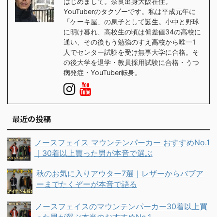
はじめまして。奈良出身大阪在住。
YouTuberのタクゾーです。私は平成元年に
「ケーキ屋」の息子として誕生。小中と野球
に明け暮れ、高校生の頃は偏差値34の高校に
通い、その後もう勉強のすえ高校から唯一1
人でセンター試験を受け無事大学に合格。そ
の後大学を退学・教員採用試験に合格・うつ
病発症・YouTuber転身。
最近の投稿
ノースフェイス マウンテンパーカー おすすめNo.1
｜30着以上買った男が本音で選ぶ
秋のお気に入りアウター7選｜レザーからバブア
ーまでたくぞーが本音で語る
ノースフェイスのマウンテンパーカー30着以上買
った男が選ぶ本当のおすすめNo.1