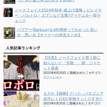
ノースフェイス2024年秋冬 値上げ速報｜ビレイヤ
ー・バルトロ・ヌプシなど主要7アイテムを一挙チ
ェック
バブアー(Barbour)を4年間使ってわかった良い
点・悪い点【オーナーの本音まとめ】
人気記事ランキング
【注意】ノースフェイス買う前に
知らないと「失敗」「損」ジャケ
ット発表
2022年6月25日 に投稿された
|
カテゴリ:
ファッション
まさか【偽物】だった...パタゴニア
名作レトロXが本物そっくりすぎた
2022年5月31日 に投稿された
|
カテゴリ: