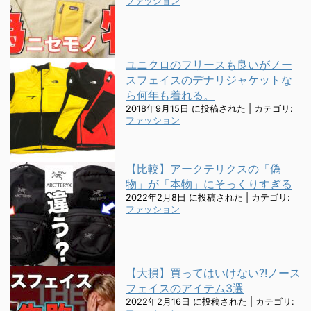
ファッション
ユニクロのフリースも良いがノー
スフェイスのデナリジャケットな
ら何年も着れる。
2018年9月15日 に投稿された
|
カテゴリ:
ファッション
【比較】アークテリクスの「偽
物」が「本物」にそっくりすぎる
2022年2月8日 に投稿された
|
カテゴリ:
ファッション
【大損】買ってはいけない?!ノース
フェイスのアイテム3選
2022年2月16日 に投稿された
|
カテゴリ: