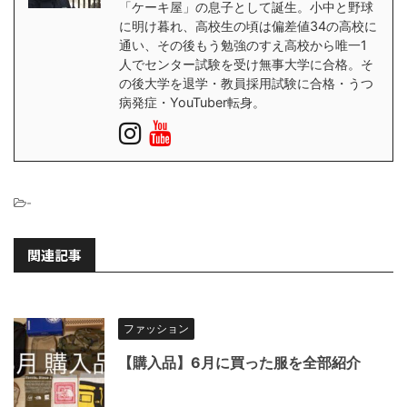
「ケーキ屋」の息子として誕生。小中と野球
に明け暮れ、高校生の頃は偏差値34の高校に
通い、その後もう勉強のすえ高校から唯一1
人でセンター試験を受け無事大学に合格。そ
の後大学を退学・教員採用試験に合格・うつ
病発症・YouTuber転身。
-
関連記事
ファッション
【購入品】6月に買った服を全部紹介