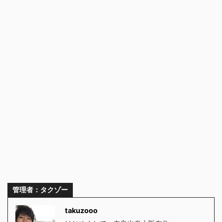
管理者：タクゾー
takuzooo