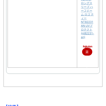
ロングス
リーブ ハ
ーフドー
ム ロゴ テ
ィー
NT82231
AN UVプ
ロテクト
(nt82231-
an)
楽
天
で
購
入