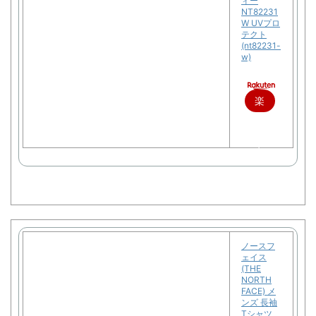
ィー
NT82231
W UVプロ
テクト
(nt82231-
w)
楽
天
で
購
入
ノースフ
ェイス
(THE
NORTH
FACE) メ
ンズ 長袖
Tシャツ