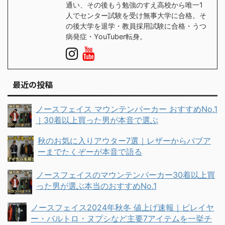
通い、その後もう勉強のすえ高校から唯一1
人でセンター試験を受け無事大学に合格。そ
の後大学を退学・教員採用試験に合格・うつ
病発症・YouTuber転身。
最近の投稿
ノースフェイス マウンテンパーカー おすすめNo.1
｜30着以上買った男が本音で選ぶ
秋のお気に入りアウター7選｜レザーからバブア
ーまでたくぞーが本音で語る
ノースフェイスのマウンテンパーカー30着以上買
った男が選ぶ本当のおすすめNo.1
ノースフェイス2024年秋冬 値上げ速報｜ビレイヤ
ー・バルトロ・ヌプシなど主要7アイテムを一挙チ