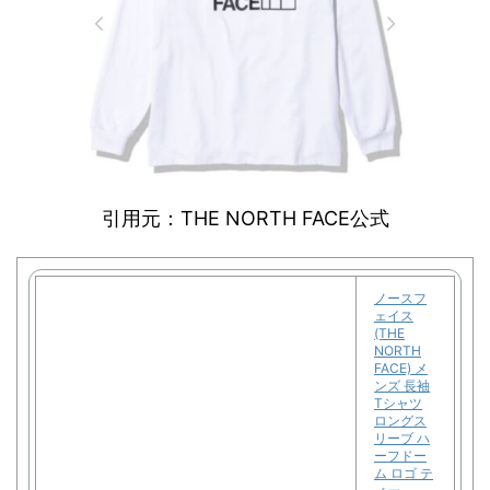
引用元：THE NORTH FACE公式
ノースフ
ェイス
(THE
NORTH
FACE) メ
ンズ 長袖
Tシャツ
ロングス
リーブ ハ
ーフドー
ム ロゴ テ