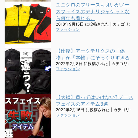
ユニクロのフリースも良いがノー
スフェイスのデナリジャケットな
ら何年も着れる。
2018年9月15日 に投稿された
|
カテゴリ:
ファッション
【比較】アークテリクスの「偽
物」が「本物」にそっくりすぎる
2022年2月8日 に投稿された
|
カテゴリ:
ファッション
【大損】買ってはいけない?!ノース
フェイスのアイテム3選
2022年2月16日 に投稿された
|
カテゴリ:
ファッション