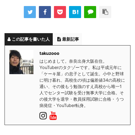
この記事を書いた人
最新記事
takuzooo
はじめまして。奈良出身大阪在住。
YouTuberのタクゾーです。私は平成元年に
「ケーキ屋」の息子として誕生。小中と野球
に明け暮れ、高校生の頃は偏差値34の高校に
通い、その後もう勉強のすえ高校から唯一1
人でセンター試験を受け無事大学に合格。そ
の後大学を退学・教員採用試験に合格・うつ
病発症・YouTuber転身。