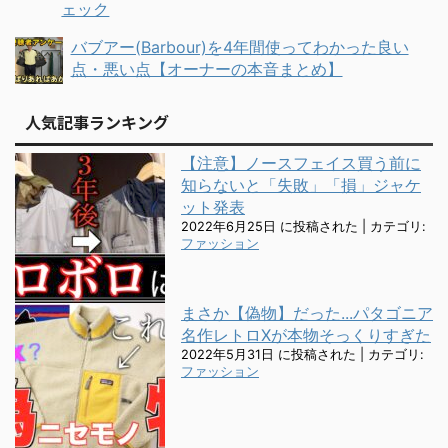
ェック
バブアー(Barbour)を4年間使ってわかった良い
点・悪い点【オーナーの本音まとめ】
人気記事ランキング
【注意】ノースフェイス買う前に
知らないと「失敗」「損」ジャケ
ット発表
2022年6月25日 に投稿された
|
カテゴリ:
ファッション
まさか【偽物】だった...パタゴニア
名作レトロXが本物そっくりすぎた
2022年5月31日 に投稿された
|
カテゴリ:
ファッション