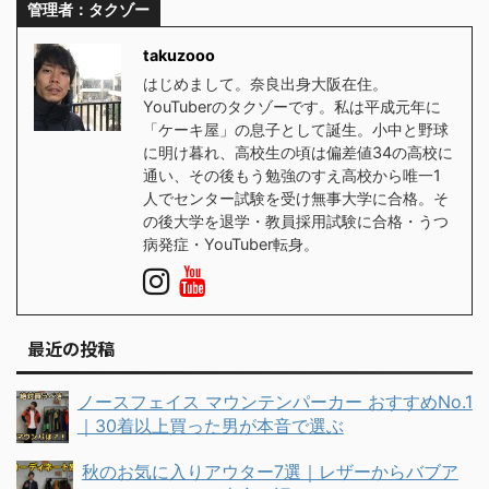
管理者：タクゾー
takuzooo
はじめまして。奈良出身大阪在住。
YouTuberのタクゾーです。私は平成元年に
「ケーキ屋」の息子として誕生。小中と野球
に明け暮れ、高校生の頃は偏差値34の高校に
通い、その後もう勉強のすえ高校から唯一1
人でセンター試験を受け無事大学に合格。そ
の後大学を退学・教員採用試験に合格・うつ
病発症・YouTuber転身。
最近の投稿
ノースフェイス マウンテンパーカー おすすめNo.1
｜30着以上買った男が本音で選ぶ
秋のお気に入りアウター7選｜レザーからバブア