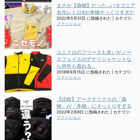
まさか【偽物】だった...パタゴニア
名作レトロXが本物そっくりすぎた
2022年5月31日 に投稿された
|
カテゴリ:
ファッション
ユニクロのフリースも良いがノー
スフェイスのデナリジャケットな
ら何年も着れる。
2018年9月15日 に投稿された
|
カテゴリ:
ファッション
【比較】アークテリクスの「偽
物」が「本物」にそっくりすぎる
2022年2月8日 に投稿された
|
カテゴリ:
ファッション