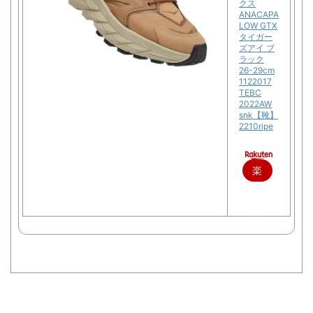
クス
ANACAPA
LOW GTX
タイガー
ズアイ ブ
ラック
26-29cm
1122017
TEBC
2022AW
snk【靴】
2210ripe
楽
天
で
購
入