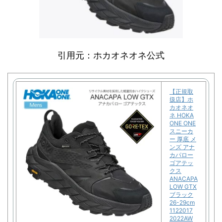
引用元：ホカオネオネ公式
【正規取
扱店】ホ
カオネオ
ネ HOKA
ONE ONE
スニーカ
ー 厚底 メ
ンズ アナ
カパロー
ゴアテッ
クス
ANACAPA
LOW GTX
ブラック
26-29cm
1122017
2022AW