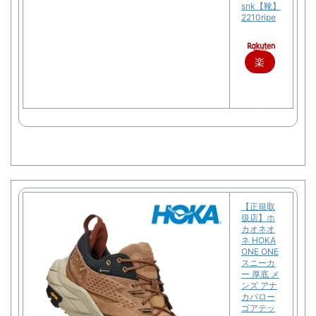
snk【靴】
2210ripe
楽
天
で
購
入
【正規取
扱店】ホ
カオネオ
ネ HOKA
ONE ONE
スニーカ
ー 厚底 メ
ンズ アナ
カパロー
ゴアテッ