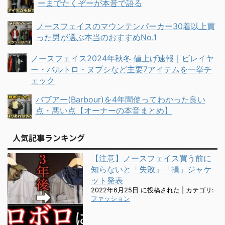
ーまでたくぞーが本音で語る
ノースフェイスのマウンテンパーカー30着以上買
った男が選ぶ本当のおすすめNo.1
ノースフェイス2024年秋冬 値上げ速報｜ビレイヤ
ー・バルトロ・ヌプシなど主要7アイテムを一挙チ
ェック
バブアー(Barbour)を4年間使ってわかった良い
点・悪い点【オーナーの本音まとめ】
人気記事ランキング
【注意】ノースフェイス買う前に
知らないと「失敗」「損」ジャケ
ット発表
2022年6月25日 に投稿された
|
カテゴリ:
ファッション