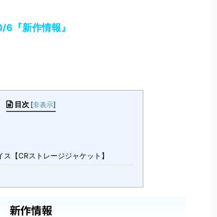
0/6『新作情報』
目次
[
非表示
]
イス【CRストレージジャケット】
新作情報