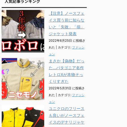
人気記事ランキング
【注意】ノースフェ
イス買う前に知らな
いと「失敗」「損」
ジャケット発表
2022年6月25日 に投稿さ
れた
|
カテゴリ:
ファッシ
ョン
まさか【偽物】だっ
た...パタゴニア名作
レトロXが本物そっ
くりすぎた
2022年5月31日 に投稿さ
れた
|
カテゴリ:
ファッシ
ョン
ユニクロのフリース
も良いがノースフェ
イスのデナリジャケ