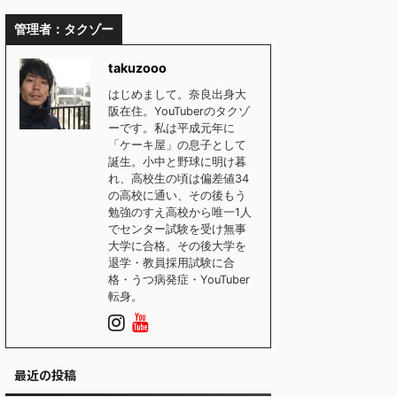
管理者：タクゾー
takuzooo
はじめまして。奈良出身大
阪在住。YouTuberのタクゾ
ーです。私は平成元年に
「ケーキ屋」の息子として
誕生。小中と野球に明け暮
れ、高校生の頃は偏差値34
の高校に通い、その後もう
勉強のすえ高校から唯一1人
でセンター試験を受け無事
大学に合格。その後大学を
退学・教員採用試験に合
格・うつ病発症・YouTuber
転身。
最近の投稿