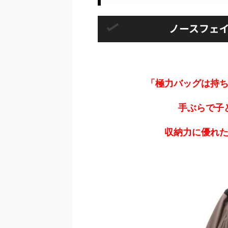
ノースフェ
「極力バッグは持
手ぶらで子
収納力に優れ