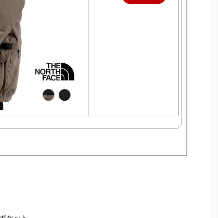
入
ポケット