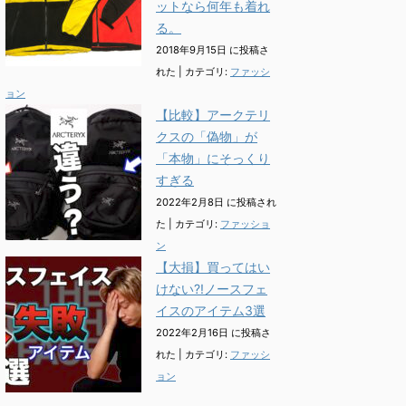
ットなら何年も着れ
る。
2018年9月15日 に投稿さ
れた
|
カテゴリ:
ファッシ
ョン
【比較】アークテリ
クスの「偽物」が
「本物」にそっくり
すぎる
2022年2月8日 に投稿され
た
|
カテゴリ:
ファッショ
ン
【大損】買ってはい
けない?!ノースフェ
イスのアイテム3選
2022年2月16日 に投稿さ
れた
|
カテゴリ:
ファッシ
ョン