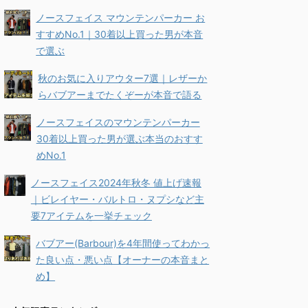
ノースフェイス マウンテンパーカー お
すすめNo.1｜30着以上買った男が本音
で選ぶ
秋のお気に入りアウター7選｜レザーか
らバブアーまでたくぞーが本音で語る
ノースフェイスのマウンテンパーカー
30着以上買った男が選ぶ本当のおすす
めNo.1
ノースフェイス2024年秋冬 値上げ速報
｜ビレイヤー・バルトロ・ヌプシなど主
要7アイテムを一挙チェック
バブアー(Barbour)を4年間使ってわかっ
た良い点・悪い点【オーナーの本音まと
め】