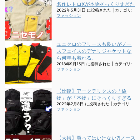
名作レトロXが本物そっくりすぎた
2022年5月31日 に投稿された
|
カテゴリ:
ファッション
ユニクロのフリースも良いがノー
スフェイスのデナリジャケットな
ら何年も着れる。
2018年9月15日 に投稿された
|
カテゴリ:
ファッション
【比較】アークテリクスの「偽
物」が「本物」にそっくりすぎる
2022年2月8日 に投稿された
|
カテゴリ:
ファッション
【大損】買ってはいけない?!ノース