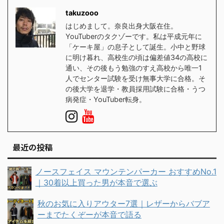
takuzooo
はじめまして。奈良出身大阪在住。
YouTuberのタクゾーです。私は平成元年に
「ケーキ屋」の息子として誕生。小中と野球
に明け暮れ、高校生の頃は偏差値34の高校に
通い、その後もう勉強のすえ高校から唯一1
人でセンター試験を受け無事大学に合格。そ
の後大学を退学・教員採用試験に合格・うつ
病発症・YouTuber転身。
最近の投稿
ノースフェイス マウンテンパーカー おすすめNo.1
｜30着以上買った男が本音で選ぶ
秋のお気に入りアウター7選｜レザーからバブア
ーまでたくぞーが本音で語る