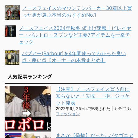
ノースフェイスのマウンテンパーカー30着以上買
った男が選ぶ本当のおすすめNo.1
ノースフェイス2024年秋冬 値上げ速報｜ビレイヤ
ー・バルトロ・ヌプシなど主要7アイテムを一挙チ
ェック
バブアー(Barbour)を4年間使ってわかった良い
点・悪い点【オーナーの本音まとめ】
人気記事ランキング
【注意】ノースフェイス買う前に
知らないと「失敗」「損」ジャケ
ット発表
2022年6月25日 に投稿された
|
カテゴリ:
ファッション
まさか【偽物】だった...パタゴニア