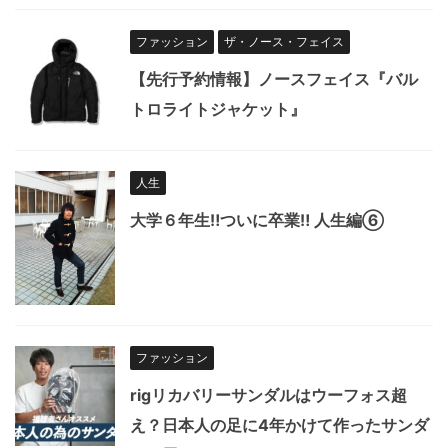
ファッション
ザ・ノース・フェイス
【先行予約情報】ノースフェイス『バル
トロライトジャケット』
人生
大学６年生‼︎ついに卒業‼︎ 人生編⑥
ファッション
rigリカバリーサンダルはウーフォス超
え？日本人の足に4年かけて作ったサンダ