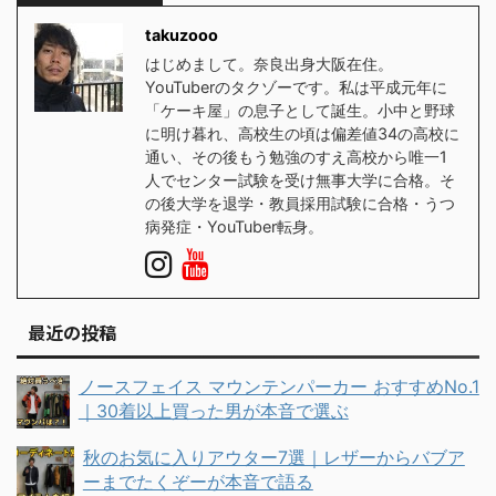
takuzooo
はじめまして。奈良出身大阪在住。
YouTuberのタクゾーです。私は平成元年に
「ケーキ屋」の息子として誕生。小中と野球
に明け暮れ、高校生の頃は偏差値34の高校に
通い、その後もう勉強のすえ高校から唯一1
人でセンター試験を受け無事大学に合格。そ
の後大学を退学・教員採用試験に合格・うつ
病発症・YouTuber転身。
最近の投稿
ノースフェイス マウンテンパーカー おすすめNo.1
｜30着以上買った男が本音で選ぶ
秋のお気に入りアウター7選｜レザーからバブア
ーまでたくぞーが本音で語る