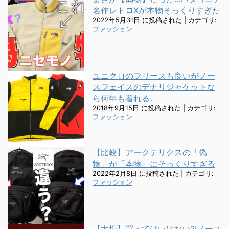
名作レトロXが本物そっくりすぎた
2022年5月31日 に投稿された
|
カテゴリ:
ファッション
ユニクロのフリースも良いがノー
スフェイスのデナリジャケットな
ら何年も着れる。
2018年9月15日 に投稿された
|
カテゴリ:
ファッション
【比較】アークテリクスの「偽
物」が「本物」にそっくりすぎる
2022年2月8日 に投稿された
|
カテゴリ:
ファッション
【大損】買ってはいけない?!ノース