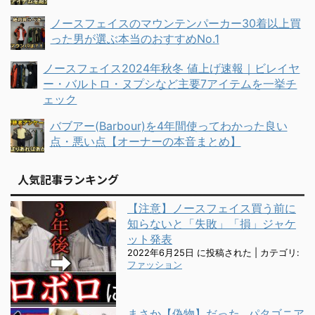
ノースフェイスのマウンテンパーカー30着以上買
った男が選ぶ本当のおすすめNo.1
ノースフェイス2024年秋冬 値上げ速報｜ビレイヤ
ー・バルトロ・ヌプシなど主要7アイテムを一挙チ
ェック
バブアー(Barbour)を4年間使ってわかった良い
点・悪い点【オーナーの本音まとめ】
人気記事ランキング
【注意】ノースフェイス買う前に
知らないと「失敗」「損」ジャケ
ット発表
2022年6月25日 に投稿された
|
カテゴリ:
ファッション
まさか【偽物】だった...パタゴニア