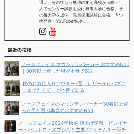
通い、その後もう勉強のすえ高校から唯一1
人でセンター試験を受け無事大学に合格。そ
の後大学を退学・教員採用試験に合格・うつ
病発症・YouTuber転身。
最近の投稿
ノースフェイス マウンテンパーカー おすすめNo.1
｜30着以上買った男が本音で選ぶ
秋のお気に入りアウター7選｜レザーからバブア
ーまでたくぞーが本音で語る
ノースフェイスのマウンテンパーカー30着以上買
った男が選ぶ本当のおすすめNo.1
ノースフェイス2024年秋冬 値上げ速報｜ビレイヤ
ー・バルトロ・ヌプシなど主要7アイテムを一挙チ