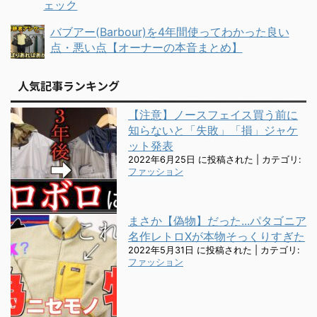
ェック
バブアー(Barbour)を4年間使ってわかった良い
点・悪い点【オーナーの本音まとめ】
人気記事ランキング
【注意】ノースフェイス買う前に
知らないと「失敗」「損」ジャケ
ット発表
2022年6月25日 に投稿された
|
カテゴリ:
ファッション
まさか【偽物】だった...パタゴニア
名作レトロXが本物そっくりすぎた
2022年5月31日 に投稿された
|
カテゴリ:
ファッション