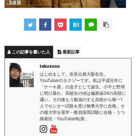
この記事を書いた人
最新記事
takuzooo
はじめまして。奈良出身大阪在住。
YouTuberのタクゾーです。私は平成元年に
「ケーキ屋」の息子として誕生。小中と野球
に明け暮れ、高校生の頃は偏差値34の高校に
通い、その後もう勉強のすえ高校から唯一1
人でセンター試験を受け無事大学に合格。そ
の後大学を退学・教員採用試験に合格・うつ
病発症・YouTuber転身。