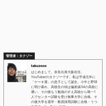
管理者：タクゾー
takuzooo
はじめまして。奈良出身大阪在住。
YouTuberのタクゾーです。私は平成元年に
「ケーキ屋」の息子として誕生。小中と野球
に明け暮れ、高校生の頃は偏差値34の高校に
通い、その後もう勉強のすえ高校から唯一1
人でセンター試験を受け無事大学に合格。そ
の後大学を退学・教員採用試験に合格・うつ