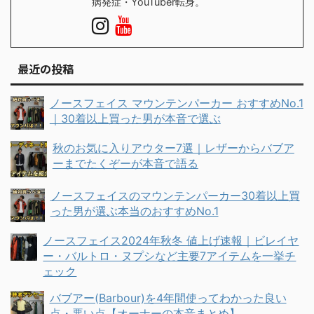
病発症・YouTuber転身。
最近の投稿
ノースフェイス マウンテンパーカー おすすめNo.1
｜30着以上買った男が本音で選ぶ
秋のお気に入りアウター7選｜レザーからバブア
ーまでたくぞーが本音で語る
ノースフェイスのマウンテンパーカー30着以上買
った男が選ぶ本当のおすすめNo.1
ノースフェイス2024年秋冬 値上げ速報｜ビレイヤ
ー・バルトロ・ヌプシなど主要7アイテムを一挙チ
ェック
バブアー(Barbour)を4年間使ってわかった良い
点・悪い点【オーナーの本音まとめ】