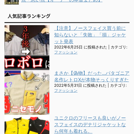
人気記事ランキング
【注意】ノースフェイス買う前に
知らないと「失敗」「損」ジャケ
ット発表
2022年6月25日 に投稿された
|
カテゴリ:
ファッション
まさか【偽物】だった...パタゴニア
名作レトロXが本物そっくりすぎた
2022年5月31日 に投稿された
|
カテゴリ:
ファッション
ユニクロのフリースも良いがノー
スフェイスのデナリジャケットな
ら何年も着れる。