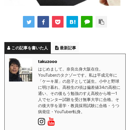
この記事を書いた人
最新記事
takuzooo
はじめまして。奈良出身大阪在住。
YouTuberのタクゾーです。私は平成元年に
「ケーキ屋」の息子として誕生。小中と野球
に明け暮れ、高校生の頃は偏差値34の高校に
通い、その後もう勉強のすえ高校から唯一1
人でセンター試験を受け無事大学に合格。そ
の後大学を退学・教員採用試験に合格・うつ
病発症・YouTuber転身。