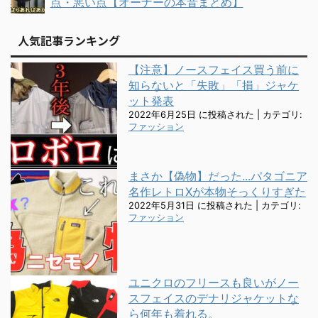
点・悪い点【オーナーの本音まとめ】
人気記事ランキング
【注意】ノースフェイス買う前に
知らないと「失敗」「損」ジャケ
ット発表
2022年6月25日 に投稿された
|
カテゴリ:
ファッション
まさか【偽物】だった...パタゴニア
名作レトロXが本物そっくりすぎた
2022年5月31日 に投稿された
|
カテゴリ:
ファッション
ユニクロのフリースも良いがノー
スフェイスのデナリジャケットな
ら何年も着れる。