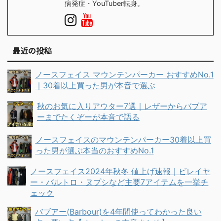
病発症・YouTuber転身。
最近の投稿
ノースフェイス マウンテンパーカー おすすめNo.1
｜30着以上買った男が本音で選ぶ
秋のお気に入りアウター7選｜レザーからバブア
ーまでたくぞーが本音で語る
ノースフェイスのマウンテンパーカー30着以上買
った男が選ぶ本当のおすすめNo.1
ノースフェイス2024年秋冬 値上げ速報｜ビレイヤ
ー・バルトロ・ヌプシなど主要7アイテムを一挙チ
ェック
バブアー(Barbour)を4年間使ってわかった良い