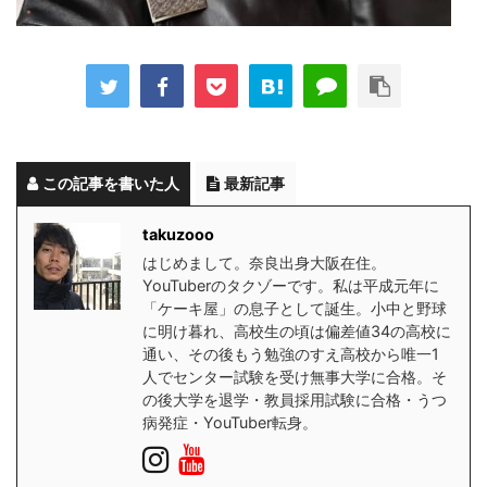
この記事を書いた人
最新記事
takuzooo
はじめまして。奈良出身大阪在住。
YouTuberのタクゾーです。私は平成元年に
「ケーキ屋」の息子として誕生。小中と野球
に明け暮れ、高校生の頃は偏差値34の高校に
通い、その後もう勉強のすえ高校から唯一1
人でセンター試験を受け無事大学に合格。そ
の後大学を退学・教員採用試験に合格・うつ
病発症・YouTuber転身。