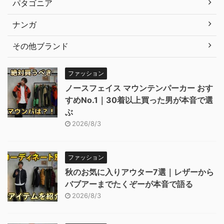
パタゴニア
ナンガ
その他ブランド
ファッション
ノースフェイス マウンテンパーカー おす
すめNo.1｜30着以上買った男が本音で選
ぶ
2026/8/3
ファッション
秋のお気に入りアウター7選｜レザーから
バブアーまでたくぞーが本音で語る
2026/8/3