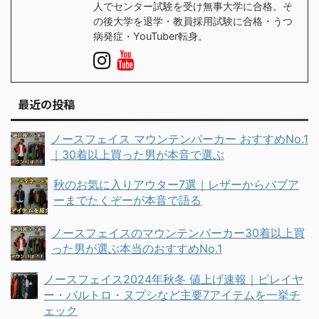
人でセンター試験を受け無事大学に合格。そ
の後大学を退学・教員採用試験に合格・うつ
病発症・YouTuber転身。
最近の投稿
ノースフェイス マウンテンパーカー おすすめNo.1
｜30着以上買った男が本音で選ぶ
秋のお気に入りアウター7選｜レザーからバブア
ーまでたくぞーが本音で語る
ノースフェイスのマウンテンパーカー30着以上買
った男が選ぶ本当のおすすめNo.1
ノースフェイス2024年秋冬 値上げ速報｜ビレイヤ
ー・バルトロ・ヌプシなど主要7アイテムを一挙チ
ェック