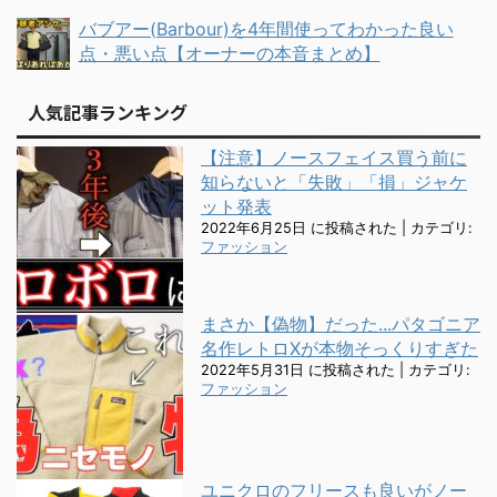
バブアー(Barbour)を4年間使ってわかった良い
点・悪い点【オーナーの本音まとめ】
人気記事ランキング
【注意】ノースフェイス買う前に
知らないと「失敗」「損」ジャケ
ット発表
2022年6月25日 に投稿された
|
カテゴリ:
ファッション
まさか【偽物】だった...パタゴニア
名作レトロXが本物そっくりすぎた
2022年5月31日 に投稿された
|
カテゴリ:
ファッション
ユニクロのフリースも良いがノー