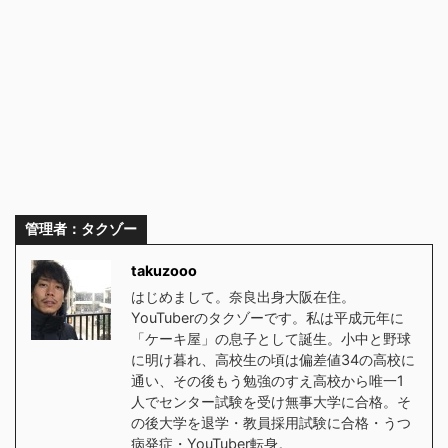
管理者：タクゾー
takuzooo
はじめまして。奈良出身大阪在住。
YouTuberのタクゾーです。私は平成元年に
「ケーキ屋」の息子として誕生。小中と野球
に明け暮れ、高校生の頃は偏差値34の高校に
通い、その後もう勉強のすえ高校から唯一1
人でセンター試験を受け無事大学に合格。そ
の後大学を退学・教員採用試験に合格・うつ
病発症・YouTuber転身。