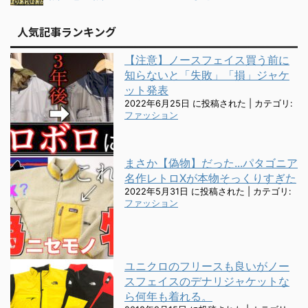
人気記事ランキング
【注意】ノースフェイス買う前に
知らないと「失敗」「損」ジャケ
ット発表
2022年6月25日 に投稿された
|
カテゴリ:
ファッション
まさか【偽物】だった...パタゴニア
名作レトロXが本物そっくりすぎた
2022年5月31日 に投稿された
|
カテゴリ:
ファッション
ユニクロのフリースも良いがノー
スフェイスのデナリジャケットな
ら何年も着れる。