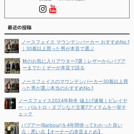
最近の投稿
ノースフェイス マウンテンパーカー おすすめNo.1
｜30着以上買った男が本音で選ぶ
秋のお気に入りアウター7選｜レザーからバブア
ーまでたくぞーが本音で語る
ノースフェイスのマウンテンパーカー30着以上買
った男が選ぶ本当のおすすめNo.1
ノースフェイス2024年秋冬 値上げ速報｜ビレイヤ
ー・バルトロ・ヌプシなど主要7アイテムを一挙チ
ェック
バブアー(Barbour)を4年間使ってわかった良い
点・悪い点【オーナーの本音まとめ】