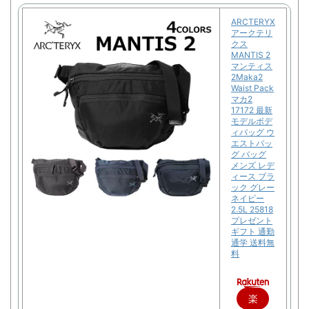
ARCTERYX
アークテリ
クス
MANTIS 2
マンティス
2Maka2
Waist Pack
マカ2
17172 最新
モデルボデ
ィバッグ ウ
エストバッ
グ バッグ
メンズ レデ
ィース ブラ
ック グレー
ネイビー
2.5L 25818
プレゼント
ギフト 通勤
通学 送料無
料
楽