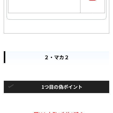
天
で
購
入
２・マカ２
1つ目の偽ポイント