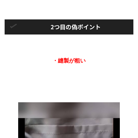
2つ目の偽ポイント
・縫製が粗い