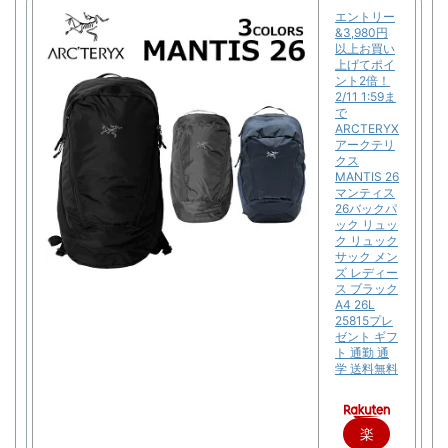
エントリー
&3,980円
以上お買い
上げてポイ
ント2倍！
2/11 1:59ま
で
ARCTERYX
アークテリ
クス
MANTIS 26
マンティス
26バックパ
ック リュッ
ク リュック
サック メン
ズ レディー
ス ブラック
A4 26L
25815プレ
ゼント ギフ
ト 通勤 通
学 送料無料
楽