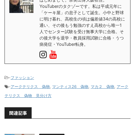
YouTuberのタクゾーです。私は平成元年に
「ケーキ屋」の息子として誕生。小中と野球
に明け暮れ、高校生の頃は偏差値34の高校に
通い、その後もう勉強のすえ高校から唯一1
人でセンター試験を受け無事大学に合格。そ
の後大学を退学・教員採用試験に合格・うつ
病発症・YouTuber転身。
-
ファッション
-
アークテリクス 偽物
,
マンティス26 偽物
,
マカ２ 偽物
,
アーク
テリクス 偽物 見分け方
関連記事