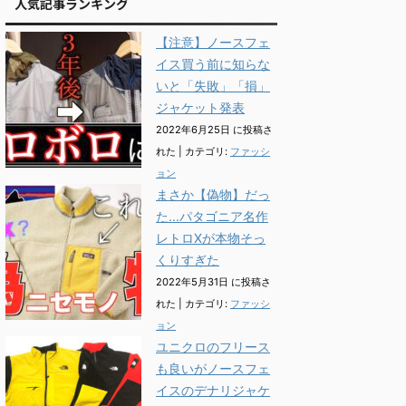
人気記事ランキング
【注意】ノースフェ
イス買う前に知らな
いと「失敗」「損」
ジャケット発表
2022年6月25日 に投稿さ
れた
|
カテゴリ:
ファッシ
ョン
まさか【偽物】だっ
た...パタゴニア名作
レトロXが本物そっ
くりすぎた
2022年5月31日 に投稿さ
れた
|
カテゴリ:
ファッシ
ョン
ユニクロのフリース
も良いがノースフェ
イスのデナリジャケ