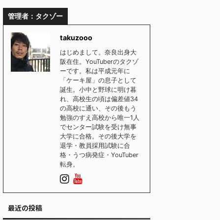
管理者：タクゾー
takuzooo
はじめまして。奈良出身大
阪在住。YouTuberのタクゾ
ーです。私は平成元年に
「ケーキ屋」の息子として
誕生。小中と野球に明け暮
れ、高校生の頃は偏差値34
の高校に通い、その後もう
勉強のすえ高校から唯一1人
でセンター試験を受け無事
大学に合格。その後大学を
退学・教員採用試験に合
格・うつ病発症・YouTuber
転身。
最近の投稿