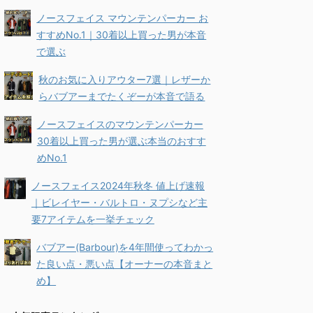
ノースフェイス マウンテンパーカー お
すすめNo.1｜30着以上買った男が本音
で選ぶ
秋のお気に入りアウター7選｜レザーか
らバブアーまでたくぞーが本音で語る
ノースフェイスのマウンテンパーカー
30着以上買った男が選ぶ本当のおすす
めNo.1
ノースフェイス2024年秋冬 値上げ速報
｜ビレイヤー・バルトロ・ヌプシなど主
要7アイテムを一挙チェック
バブアー(Barbour)を4年間使ってわかっ
た良い点・悪い点【オーナーの本音まと
め】