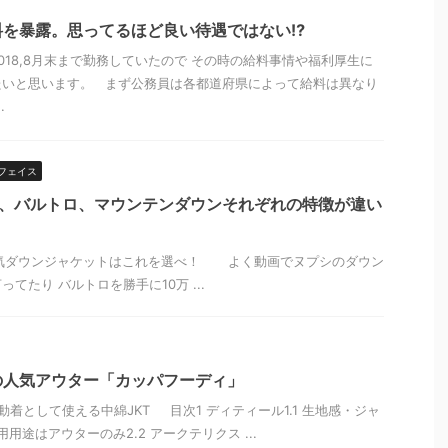
を暴露。思ってるほど良い待遇ではない⁉︎
018,8月末まで勤務していたので その時の給料事情や福利厚生に
たいと思います。 まず公務員は各都道府県によって給料は異なり
.
フェイス
シ、バルトロ、マウンテンダウンそれぞれの特徴が違い
ダウンジャケットはこれを選べ！ よく動画でヌプシのダウン
てたり バルトロを勝手に10万 ...
の人気アウター「カッパフーディ」
着として使える中綿JKT 目次1 ディティール1.1 生地感・ジャ
使用用途はアウターのみ2.2 アークテリクス ...