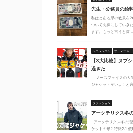
先生・公務員の給料
私はとある県の教員を2
ついて丸裸にしていき
ます。もっと言うと首 ..
ファッション
ザ・ノース・
【3大比較】ヌプ
過ぎた
ノースフェイスの人気
ジャケット良いよ！と言っ
ファッション
アークテリクス冬
アークテリクス冬の活動
ケットの形2 特徴2.1 