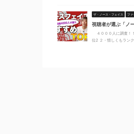
ザ・ノース・フェイス
ファ
視聴者が選ぶ「ノー
４０００人に調査！！ノ
位2 ２・惜しくもランク外