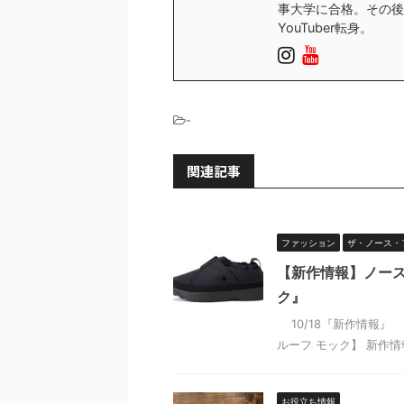
事大学に合格。その後
YouTuber転身。
-
関連記事
ファッション
ザ・ノース・
【新作情報】ノース
ク』
10/18『新作情報』 
ルーフ モック】 新作情
お役立ち情報