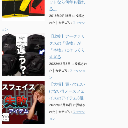
ットなら何年も着れ
る。
2018年9月15日 に投稿さ
れた
|
カテゴリ:
ファッシ
ョン
【比較】アークテリ
クスの「偽物」が
「本物」にそっくり
すぎる
2022年2月8日 に投稿され
た
|
カテゴリ:
ファッショ
ン
【大損】買ってはい
けない?!ノースフェ
イスのアイテム3選
2022年2月16日 に投稿さ
れた
|
カテゴリ:
ファッシ
ョン