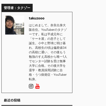
管理者：タクゾー
takuzooo
はじめまして。奈良出身大
阪在住。YouTuberのタクゾ
ーです。私は平成元年に
「ケーキ屋」の息子として
誕生。小中と野球に明け暮
れ、高校生の頃は偏差値34
の高校に通い、その後もう
勉強のすえ高校から唯一1人
でセンター試験を受け無事
大学に合格。その後大学を
退学・教員採用試験に合
格・うつ病発症・YouTuber
転身。
最近の投稿