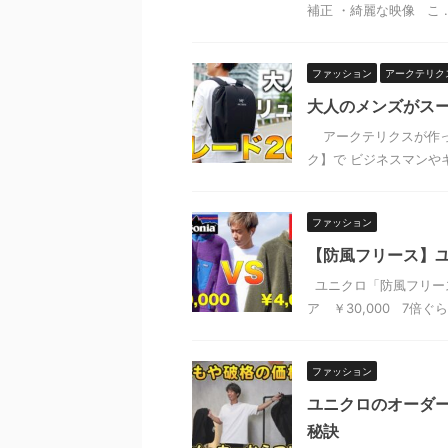
補正 ・綺麗な映像 こ ..
ファッション
アークテリク
大人のメンズがス
アークテリクスが作っ
ク】で ビジネスマンやキ
ファッション
【防風フリース】ユ
ユニクロ「防風フリース
ア ￥30,000 7倍ぐ
ファッション
ユニクロのオーダ
秘訣