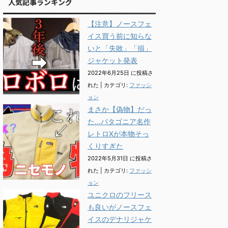
人気記事ランキング
【注意】ノースフェ
イス買う前に知らな
いと「失敗」「損」
ジャケット発表
2022年6月25日 に投稿さ
れた
|
カテゴリ:
ファッシ
ョン
まさか【偽物】だっ
た...パタゴニア名作
レトロXが本物そっ
くりすぎた
2022年5月31日 に投稿さ
れた
|
カテゴリ:
ファッシ
ョン
ユニクロのフリース
も良いがノースフェ
イスのデナリジャケ