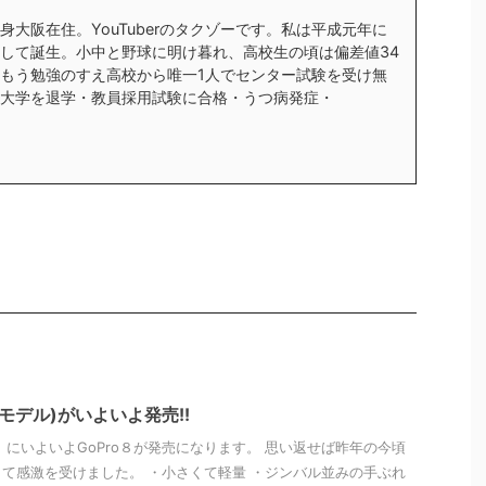
身大阪在住。YouTuberのタクゾーです。私は平成元年に
して誕生。小中と野球に明け暮れ、高校生の頃は偏差値34
もう勉強のすえ高校から唯一1人でセンター試験を受け無
大学を退学・教員採用試験に合格・うつ病発症・
9年モデル)がいよいよ発売!!
）にいよいよGoPro８が発売になります。 思い返せば昨年の今頃
入して感激を受けました。 ・小さくて軽量 ・ジンバル並みの手ぶれ