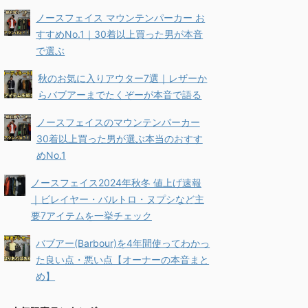
ノースフェイス マウンテンパーカー お
すすめNo.1｜30着以上買った男が本音
で選ぶ
秋のお気に入りアウター7選｜レザーか
らバブアーまでたくぞーが本音で語る
ノースフェイスのマウンテンパーカー
30着以上買った男が選ぶ本当のおすす
めNo.1
ノースフェイス2024年秋冬 値上げ速報
｜ビレイヤー・バルトロ・ヌプシなど主
要7アイテムを一挙チェック
バブアー(Barbour)を4年間使ってわかっ
た良い点・悪い点【オーナーの本音まと
め】