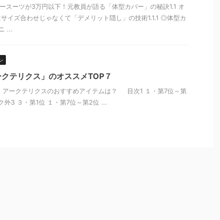
ースーツが3万円以下！元教員が語る「体型カバー」の秘訣1.1 オ
サイズ合わせじゃなくて「デメリット隠し」の技術1.1.1 ◎体型カ
...
ン
クテリクス」のオススメTOP７
アークテリクスのおすすめアイテムは？ 目次1 １・第7位～第
外3 ３・第1位 １・第7位～第2位 ...