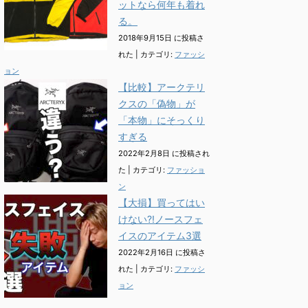
ットなら何年も着れ
る。
2018年9月15日 に投稿さ
れた
|
カテゴリ:
ファッシ
ョン
【比較】アークテリ
クスの「偽物」が
「本物」にそっくり
すぎる
2022年2月8日 に投稿され
た
|
カテゴリ:
ファッショ
ン
【大損】買ってはい
けない?!ノースフェ
イスのアイテム3選
2022年2月16日 に投稿さ
れた
|
カテゴリ:
ファッシ
ョン