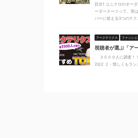
目次1 ユニクロのオーダ
ーダースーツって、実は
バーに使える3つのテクニ 
アークテリクス
ファッショ
視聴者が選ぶ「アー
３５００人に調査！！
2位2 ２・惜しくもランク