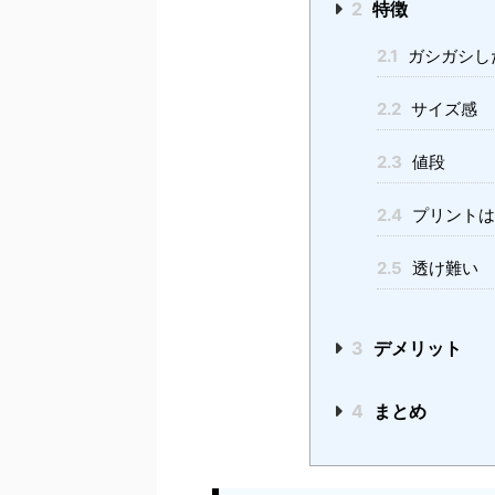
2
特徴
2.1
ガシガシし
2.2
サイズ感
2.3
値段
2.4
プリントは
2.5
透け難い
3
デメリット
4
まとめ