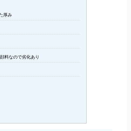
た厚み
顔料なので劣化あり