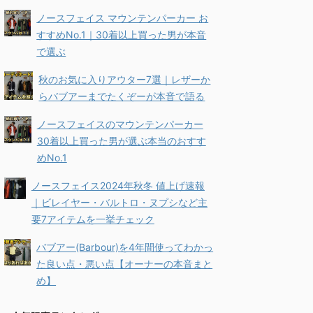
ノースフェイス マウンテンパーカー お
すすめNo.1｜30着以上買った男が本音
で選ぶ
秋のお気に入りアウター7選｜レザーか
らバブアーまでたくぞーが本音で語る
ノースフェイスのマウンテンパーカー
30着以上買った男が選ぶ本当のおすす
めNo.1
ノースフェイス2024年秋冬 値上げ速報
｜ビレイヤー・バルトロ・ヌプシなど主
要7アイテムを一挙チェック
バブアー(Barbour)を4年間使ってわかっ
た良い点・悪い点【オーナーの本音まと
め】