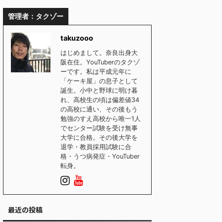
管理者：タクゾー
takuzooo
はじめまして。奈良出身大
阪在住。YouTuberのタクゾ
ーです。私は平成元年に
「ケーキ屋」の息子として
誕生。小中と野球に明け暮
れ、高校生の頃は偏差値34
の高校に通い、その後もう
勉強のすえ高校から唯一1人
でセンター試験を受け無事
大学に合格。その後大学を
退学・教員採用試験に合
格・うつ病発症・YouTuber
転身。
最近の投稿