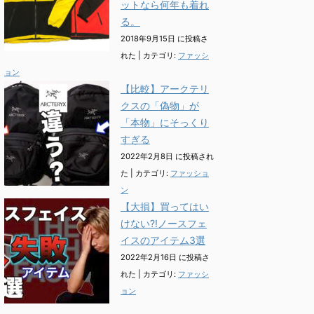
ットなら何年も着れ
る。
2018年9月15日 に投稿さ
れた
|
カテゴリ:
ファッシ
ョン
【比較】アークテリ
クスの「偽物」が
「本物」にそっくり
すぎる
2022年2月8日 に投稿され
た
|
カテゴリ:
ファッショ
ン
【大損】買ってはい
けない?!ノースフェ
イスのアイテム3選
2022年2月16日 に投稿さ
れた
|
カテゴリ:
ファッシ
ョン