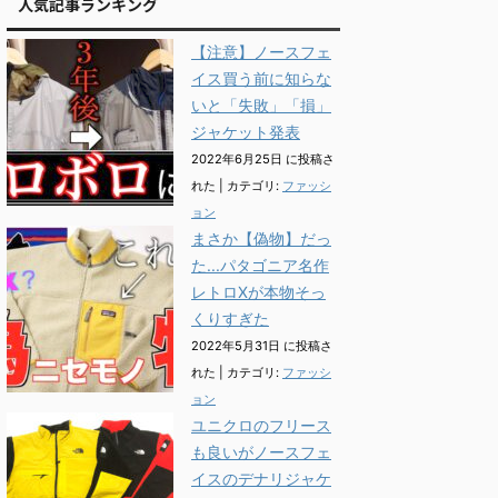
人気記事ランキング
【注意】ノースフェ
イス買う前に知らな
いと「失敗」「損」
ジャケット発表
2022年6月25日 に投稿さ
れた
|
カテゴリ:
ファッシ
ョン
まさか【偽物】だっ
た...パタゴニア名作
レトロXが本物そっ
くりすぎた
2022年5月31日 に投稿さ
れた
|
カテゴリ:
ファッシ
ョン
ユニクロのフリース
も良いがノースフェ
イスのデナリジャケ