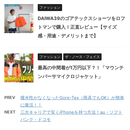
ファッション
DAIWA39のゴアテックスショーツをロフ
トマンで購入！正直レビュー【サイズ
感・用途・デメリットまで】
ファッション
ザ・ノース・フェイス
最高の中間着が1万円以下？！「マウンテ
ンバーサマイクロジャケット」
PREV
撥水性がなくなったGore-Tex（雨具でもOK）が簡単
に復活！！
NEXT
三大キャリアで安くiPhoneを持つ方法！au・ソフト
バンク・ドコモ