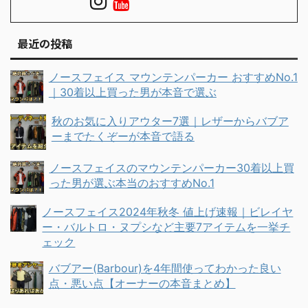
最近の投稿
ノースフェイス マウンテンパーカー おすすめNo.1
｜30着以上買った男が本音で選ぶ
秋のお気に入りアウター7選｜レザーからバブア
ーまでたくぞーが本音で語る
ノースフェイスのマウンテンパーカー30着以上買
った男が選ぶ本当のおすすめNo.1
ノースフェイス2024年秋冬 値上げ速報｜ビレイヤ
ー・バルトロ・ヌプシなど主要7アイテムを一挙チ
ェック
バブアー(Barbour)を4年間使ってわかった良い
点・悪い点【オーナーの本音まとめ】