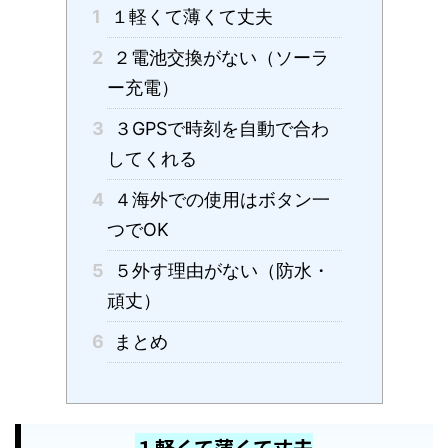
1
１軽くて薄くて丈夫
2
２電池交換がない（ソーラ
ー充電）
3
３GPSで時刻を自動で合わ
してくれる
4
４海外での使用はボタン一
つでOK
5
５外す理由がない（防水・
頑丈）
6
まとめ
１軽くて薄くて丈夫