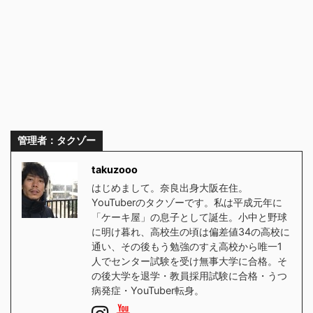
管理者：タクゾー
takuzooo
はじめまして。奈良出身大阪在住。
YouTuberのタクゾーです。私は平成元年に
「ケーキ屋」の息子として誕生。小中と野球
に明け暮れ、高校生の頃は偏差値34の高校に
通い、その後もう勉強のすえ高校から唯一1
人でセンター試験を受け無事大学に合格。そ
の後大学を退学・教員採用試験に合格・うつ
病発症・YouTuber転身。