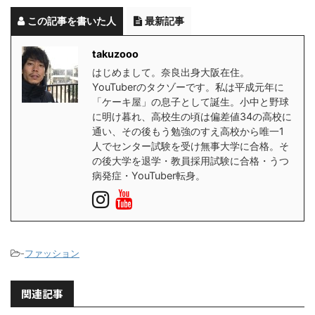
この記事を書いた人
最新記事
takuzooo
はじめまして。奈良出身大阪在住。
YouTuberのタクゾーです。私は平成元年に
「ケーキ屋」の息子として誕生。小中と野球
に明け暮れ、高校生の頃は偏差値34の高校に
通い、その後もう勉強のすえ高校から唯一1
人でセンター試験を受け無事大学に合格。そ
の後大学を退学・教員採用試験に合格・うつ
病発症・YouTuber転身。
-
ファッション
関連記事