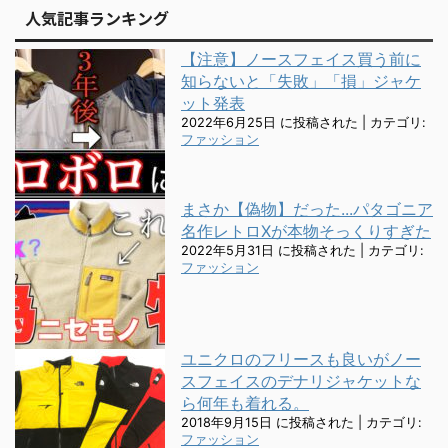
人気記事ランキング
【注意】ノースフェイス買う前に
知らないと「失敗」「損」ジャケ
ット発表
2022年6月25日 に投稿された
|
カテゴリ:
ファッション
まさか【偽物】だった...パタゴニア
名作レトロXが本物そっくりすぎた
2022年5月31日 に投稿された
|
カテゴリ:
ファッション
ユニクロのフリースも良いがノー
スフェイスのデナリジャケットな
ら何年も着れる。
2018年9月15日 に投稿された
|
カテゴリ:
ファッション