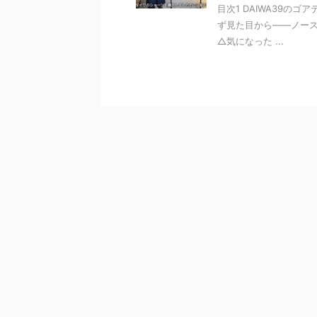
目次1 DAIWA39の
ず見た目から——ノースフ
△気になった ...