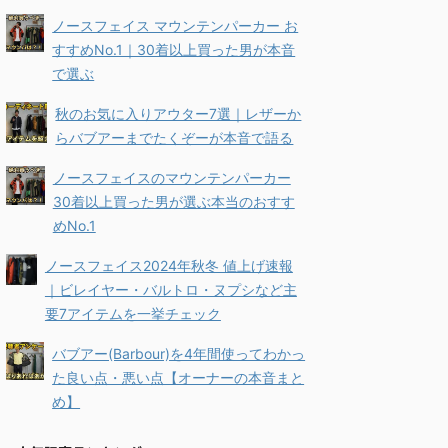
ノースフェイス マウンテンパーカー お
すすめNo.1｜30着以上買った男が本音
で選ぶ
秋のお気に入りアウター7選｜レザーか
らバブアーまでたくぞーが本音で語る
ノースフェイスのマウンテンパーカー
30着以上買った男が選ぶ本当のおすす
めNo.1
ノースフェイス2024年秋冬 値上げ速報
｜ビレイヤー・バルトロ・ヌプシなど主
要7アイテムを一挙チェック
バブアー(Barbour)を4年間使ってわかっ
た良い点・悪い点【オーナーの本音まと
め】