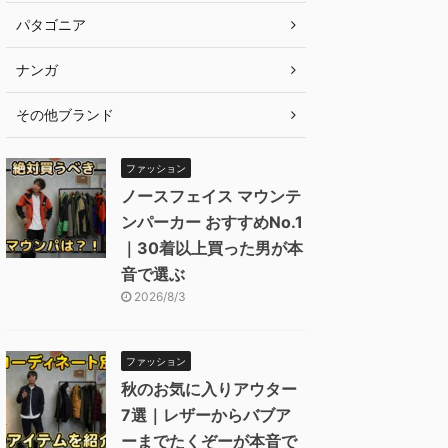
パタゴニア
ナンガ
その他ブランド
ファッション
ノースフェイス マウンテ
ンパーカー おすすめNo.1
｜30着以上買った男が本
音で選ぶ
2026/8/3
ファッション
秋のお気に入りアウター
7選｜レザーからバブア
ーまでたくぞーが本音で