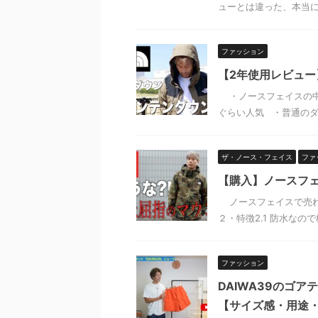
ューとは違った、本当に使
ファッション
【2年使用レビュ
・ノースフェイスの中
ぐらい人気 ・普通のダ
ザ・ノース・フェイス
ファ
【購入】ノースフ
ノースフェイスで売れ
２・特徴2.1 防水なので
ファッション
DAIWA39のゴ
【サイズ感・用途