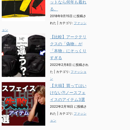
ットなら何年も着れ
る。
2018年9月15日 に投稿さ
れた
|
カテゴリ:
ファッシ
ョン
【比較】アークテリ
クスの「偽物」が
「本物」にそっくり
すぎる
2022年2月8日 に投稿され
た
|
カテゴリ:
ファッショ
ン
【大損】買ってはい
けない?!ノースフェ
イスのアイテム3選
2022年2月16日 に投稿さ
れた
|
カテゴリ:
ファッシ
ョン