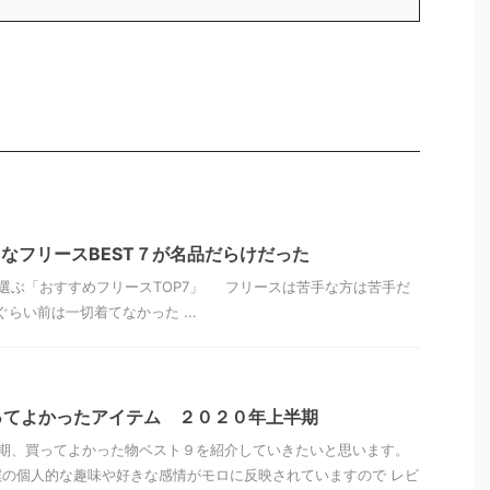
きなフリースBEST７が名品だらけだった
選ぶ「おすすめフリースTOP7」 フリースは苦手な方は苦手だ
らい前は一切着てなかった ...
ってよかったアイテム ２０２０年上半期
期、買ってよかった物ベスト９を紹介していきたいと思います。
の個人的な趣味や好きな感情がモロに反映されていますので レビ