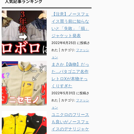
人気記事ランキング
【注意】ノースフェ
イス買う前に知らな
いと「失敗」「損」
ジャケット発表
2022年6月25日 に投稿さ
れた
|
カテゴリ:
ファッシ
ョン
まさか【偽物】だっ
た...パタゴニア名作
レトロXが本物そっ
くりすぎた
2022年5月31日 に投稿さ
れた
|
カテゴリ:
ファッシ
ョン
ユニクロのフリース
も良いがノースフェ
イスのデナリジャケ