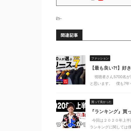
-
関連記事
ファッション
【最も良い?!】好
視聴者さん5700名が
と思います。 僕も7年ぐ
買って良かった
『ランキング』買
今回は２０２０年上半
ランキングに関しては僕