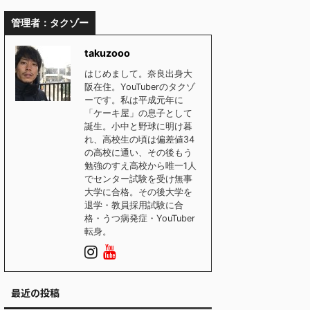
管理者：タクゾー
takuzooo
はじめまして。奈良出身大
阪在住。YouTuberのタクゾ
ーです。私は平成元年に
「ケーキ屋」の息子として
誕生。小中と野球に明け暮
れ、高校生の頃は偏差値34
の高校に通い、その後もう
勉強のすえ高校から唯一1人
でセンター試験を受け無事
大学に合格。その後大学を
退学・教員採用試験に合
格・うつ病発症・YouTuber
転身。
最近の投稿