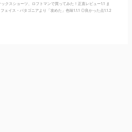
ゴアテックスショーツ、ロフトマンで買ってみた！正直レビュー1.1 ま
ェイス・パタゴニアより「攻めた」色味1.1.1 ◎良かった点1.1.2