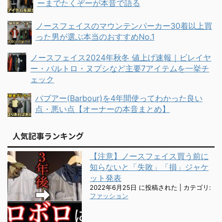
ーまでたくぞーが本音で語る
ノースフェイスのマウンテンパーカー30着以上買
った男が選ぶ本当のおすすめNo.1
ノースフェイス2024年秋冬 値上げ速報｜ビレイヤ
ー・バルトロ・ヌプシなど主要7アイテムを一挙チ
ェック
バブアー(Barbour)を4年間使ってわかった良い
点・悪い点【オーナーの本音まとめ】
人気記事ランキング
【注意】ノースフェイス買う前に
知らないと「失敗」「損」ジャケ
ット発表
2022年6月25日 に投稿された
|
カテゴリ:
ファッション