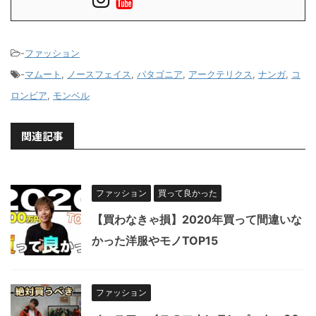
-
ファッション
-
マムート
,
ノースフェイス
,
パタゴニア
,
アークテリクス
,
ナンガ
,
コ
ロンビア
,
モンベル
関連記事
ファッション
買って良かった
【買わなきゃ損】2020年買って間違いな
かった洋服やモノTOP15
ファッション