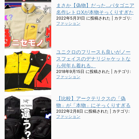
まさか【偽物】だった...パタゴニア
名作レトロXが本物そっくりすぎた
2022年5月31日 に投稿された
|
カテゴリ:
ファッション
ユニクロのフリースも良いがノー
スフェイスのデナリジャケットな
ら何年も着れる。
2018年9月15日 に投稿された
|
カテゴリ:
ファッション
【比較】アークテリクスの「偽
物」が「本物」にそっくりすぎる
2022年2月8日 に投稿された
|
カテゴリ:
ファッション