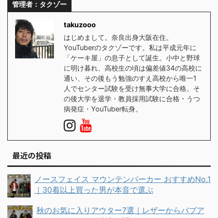
管理者：タクゾー
takuzooo
はじめまして。奈良出身大阪在住。
YouTuberのタクゾーです。私は平成元年に
「ケーキ屋」の息子として誕生。小中と野球
に明け暮れ、高校生の頃は偏差値34の高校に
通い、その後もう勉強のすえ高校から唯一1
人でセンター試験を受け無事大学に合格。そ
の後大学を退学・教員採用試験に合格・うつ
病発症・YouTuber転身。
最近の投稿
ノースフェイス マウンテンパーカー おすすめNo.1
｜30着以上買った男が本音で選ぶ
秋のお気に入りアウター7選｜レザーからバブア