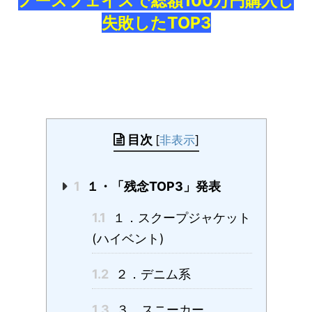
ノースフェイスで総額100万円購入し
失敗したTOP3
目次
[
非表示
]
1
１・「残念TOP3」発表
1.1
１．スクープジャケット
(ハイベント)
1.2
２．デニム系
1.3
３．スニーカー