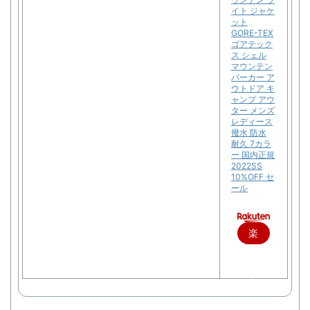
イト ジャケ
ット
GORE-TEX
ゴアテック
ス シェル
マウンテン
パーカー ア
ウトドア キ
ャンプ アウ
ター メンズ
レディース
撥水 防水
耐久 7カラ
ー 国内正規
2022SS
10%OFF セ
ール
楽
天
で
購