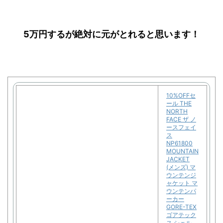
5万円するが絶対に元がとれると思います！
10%OFFセ
ール THE
NORTH
FACE ザ ノ
ースフェイ
ス
NP61800
MOUNTAIN
JACKET
(メンズ) マ
ウンテンジ
ャケット マ
ウンテンパ
ーカー
GORE-TEX
ゴアテック
ス シェル