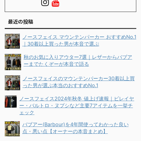
最近の投稿
ノースフェイス マウンテンパーカー おすすめNo.1
｜30着以上買った男が本音で選ぶ
秋のお気に入りアウター7選｜レザーからバブア
ーまでたくぞーが本音で語る
ノースフェイスのマウンテンパーカー30着以上買
った男が選ぶ本当のおすすめNo.1
ノースフェイス2024年秋冬 値上げ速報｜ビレイヤ
ー・バルトロ・ヌプシなど主要7アイテムを一挙チ
ェック
バブアー(Barbour)を4年間使ってわかった良い
点・悪い点【オーナーの本音まとめ】