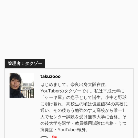
管理者：タクゾー
takuzooo
はじめまして。奈良出身大阪在住。
YouTuberのタクゾーです。私は平成元年に
「ケーキ屋」の息子として誕生。小中と野球
に明け暮れ、高校生の頃は偏差値34の高校に
通い、その後もう勉強のすえ高校から唯一1
人でセンター試験を受け無事大学に合格。そ
の後大学を退学・教員採用試験に合格・うつ
病発症・YouTuber転身。