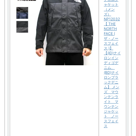
ャケット
（メン
ズ）
NP12032
【 THE
NORTH
FACE (
ザ・ノー
スフェイ
ス )】
【(ID)ナイ
ロンイン
ディゴデ
ニム、
(BD)ナイ
ロンブラ
ックデニ
ム】 メン
ズ マウ
ンテンラ
イト マ
ウンテン
ジャケッ
ト ノー
スフェイ
ス