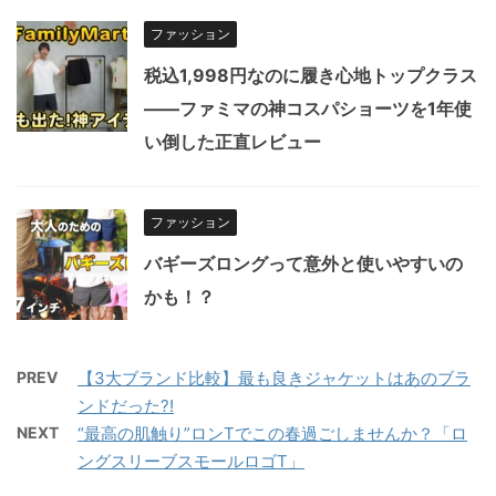
ファッション
税込1,998円なのに履き心地トップクラス
——ファミマの神コスパショーツを1年使
い倒した正直レビュー
ファッション
バギーズロングって意外と使いやすいの
かも！？
PREV
【3大ブランド比較】最も良きジャケットはあのブラ
ンドだった?!
NEXT
“最高の肌触り”ロンTでこの春過ごしませんか？「ロ
ングスリーブスモールロゴT」