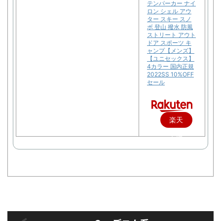
テンパーカー ナイ
ロン シェル アウ
ター スキー スノ
ボ 登山 撥水 防風
ストリート アウト
ドア スポーツ キ
ャンプ【メンズ】
【ユニセックス】
4カラー 国内正規
2022SS 10%OFF
セール
楽天
で購
入