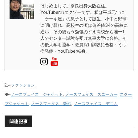
はじめまして。奈良出身大阪在住。
YouTuberのタクゾーです。私は平成元年に
「ケーキ屋」の息子として誕生。小中と野球
に明け暮れ、高校生の頃は偏差値34の高校に
通い、その後もう勉強のすえ高校から唯一1
人でセンター試験を受け無事大学に合格。そ
の後大学を退学・教員採用試験に合格・うつ
病発症・YouTuber転身。
-
ファッション
-
ノースフェイス ジャケット
,
ノースフェイス スニーカー
,
スクー
プジャケット
,
ノースフェイス 微妙
,
ノースフェイス デニム
関連記事