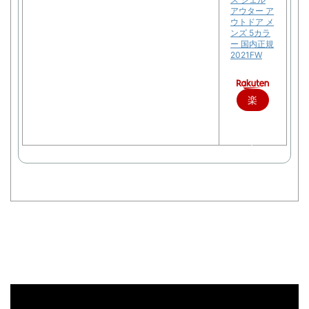
アウター ア
ウトドア メ
ンズ 5カラ
ー 国内正規
2021FW
楽
天
で
購
入