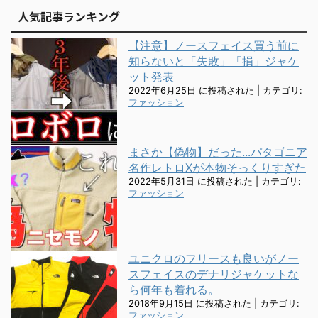
人気記事ランキング
【注意】ノースフェイス買う前に
知らないと「失敗」「損」ジャケ
ット発表
2022年6月25日 に投稿された
|
カテゴリ:
ファッション
まさか【偽物】だった...パタゴニア
名作レトロXが本物そっくりすぎた
2022年5月31日 に投稿された
|
カテゴリ:
ファッション
ユニクロのフリースも良いがノー
スフェイスのデナリジャケットな
ら何年も着れる。
2018年9月15日 に投稿された
|
カテゴリ:
ファッション