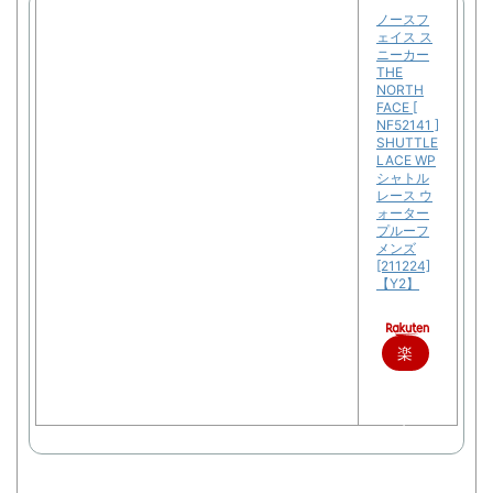
ノースフ
ェイス ス
ニーカー
THE
NORTH
FACE [
NF52141 ]
SHUTTLE
LACE WP
シャトル
レース ウ
ォーター
プルーフ
メンズ
[211224]
【Y2】
楽
天
で
購