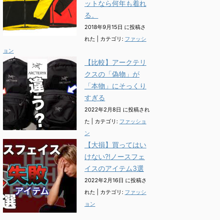
ットなら何年も着れ
る。
2018年9月15日 に投稿さ
れた
|
カテゴリ:
ファッシ
ョン
【比較】アークテリ
クスの「偽物」が
「本物」にそっくり
すぎる
2022年2月8日 に投稿され
た
|
カテゴリ:
ファッショ
ン
【大損】買ってはい
けない?!ノースフェ
イスのアイテム3選
2022年2月16日 に投稿さ
れた
|
カテゴリ:
ファッシ
ョン