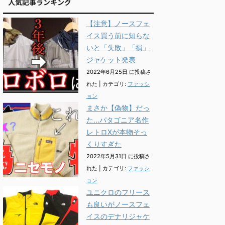
人気記事ランキング
【注意】ノースフェ
イス買う前に知らな
いと「失敗」「損」
ジャケット発表
2022年6月25日 に投稿さ
れた
|
カテゴリ:
ファッシ
ョン
まさか【偽物】だっ
た...パタゴニア名作
レトロXが本物そっ
くりすぎた
2022年5月31日 に投稿さ
れた
|
カテゴリ:
ファッシ
ョン
ユニクロのフリース
も良いがノースフェ
イスのデナリジャケ