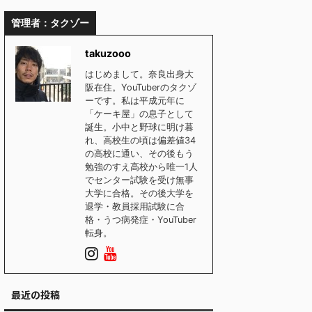
管理者：タクゾー
takuzooo
はじめまして。奈良出身大
阪在住。YouTuberのタクゾ
ーです。私は平成元年に
「ケーキ屋」の息子として
誕生。小中と野球に明け暮
れ、高校生の頃は偏差値34
の高校に通い、その後もう
勉強のすえ高校から唯一1人
でセンター試験を受け無事
大学に合格。その後大学を
退学・教員採用試験に合
格・うつ病発症・YouTuber
転身。
最近の投稿