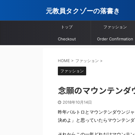
元教員タクゾーの落書き
トップ
ファッション
Checkout
Order Confirmation
HOME
>
ファッション
>
ファッション
念願のマウンテンダ
2018年10月14日
昨年バルトロとマウンテンダウンジャ
決めよ」と思っていたらマウンテンダ
それからこの一年どれだけ
マウンテン