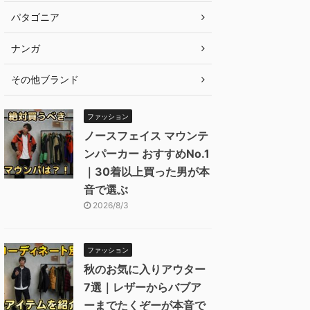
パタゴニア
ナンガ
その他ブランド
ファッション
ノースフェイス マウンテ
ンパーカー おすすめNo.1
｜30着以上買った男が本
音で選ぶ
2026/8/3
ファッション
秋のお気に入りアウター
7選｜レザーからバブア
ーまでたくぞーが本音で