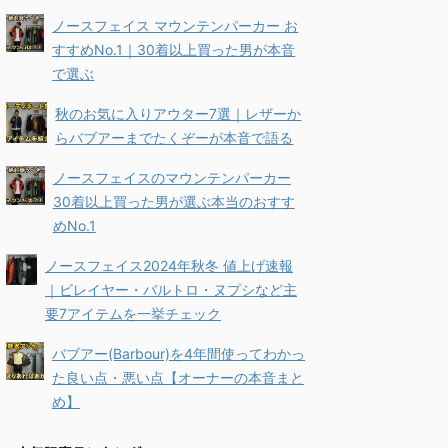
ノースフェイス マウンテンパーカー お
すすめNo.1｜30着以上買った男が本音
で選ぶ
秋のお気に入りアウター7選｜レザーか
らバブアーまでたくぞーが本音で語る
ノースフェイスのマウンテンパーカー
30着以上買った男が選ぶ本当のおすす
めNo.1
ノースフェイス2024年秋冬 値上げ速報
｜ビレイヤー・バルトロ・ヌプシなど主
要7アイテムを一挙チェック
バブアー(Barbour)を4年間使ってわかっ
た良い点・悪い点【オーナーの本音まと
め】