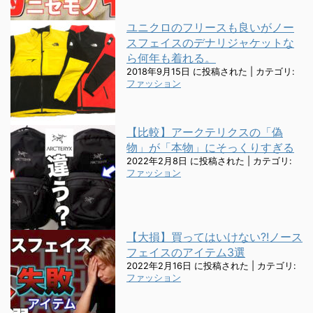
ユニクロのフリースも良いがノー
スフェイスのデナリジャケットな
ら何年も着れる。
2018年9月15日 に投稿された
|
カテゴリ:
ファッション
【比較】アークテリクスの「偽
物」が「本物」にそっくりすぎる
2022年2月8日 に投稿された
|
カテゴリ:
ファッション
【大損】買ってはいけない?!ノース
フェイスのアイテム3選
2022年2月16日 に投稿された
|
カテゴリ:
ファッション