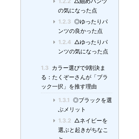
1.2.2
△細めパンツ
の気になった点
1.2.3
◎ゆったりパ
ンツの良かった点
1.2.4
△ゆったりパ
ンツの気になった点
1.3
カラー選びで9割決ま
る：たくぞーさんが「ブラ
ック一択」を推す理由
1.3.1
◎ブラックを選
ぶメリット
1.3.2
△ネイビーを
選ぶと起きがちなこ