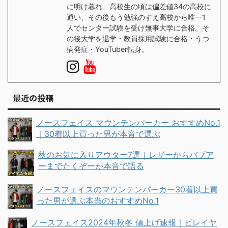
に明け暮れ、高校生の頃は偏差値34の高校に
通い、その後もう勉強のすえ高校から唯一1
人でセンター試験を受け無事大学に合格。そ
の後大学を退学・教員採用試験に合格・うつ
病発症・YouTuber転身。
最近の投稿
ノースフェイス マウンテンパーカー おすすめNo.1
｜30着以上買った男が本音で選ぶ
秋のお気に入りアウター7選｜レザーからバブア
ーまでたくぞーが本音で語る
ノースフェイスのマウンテンパーカー30着以上買
った男が選ぶ本当のおすすめNo.1
ノースフェイス2024年秋冬 値上げ速報｜ビレイヤ