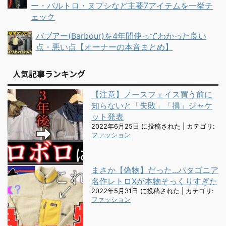
ー・バルトロ・ヌプシなど主要7アイテムを一挙チ
ェック
バブアー(Barbour)を4年間使ってわかった良い
点・悪い点【オーナーの本音まとめ】
人気記事ランキング
【注意】ノースフェイス買う前に
知らないと「失敗」「損」ジャケ
ット発表
2022年6月25日 に投稿された
|
カテゴリ:
ファッション
まさか【偽物】だった...パタゴニア
名作レトロXが本物そっくりすぎた
2022年5月31日 に投稿された
|
カテゴリ:
ファッション