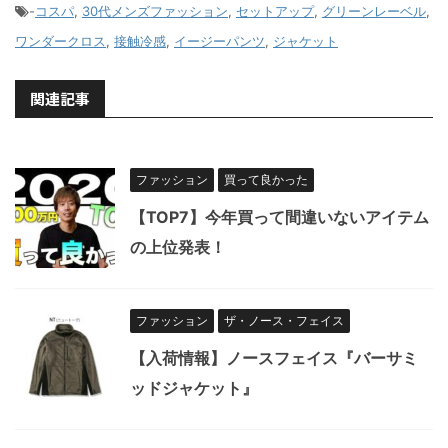
-
コスパ
,
30代メンズファッション
,
セットアップ
,
グリーンレーベル
,
ワンダークロス
,
接触冷感
,
イージーパンツ
,
ジャケット
関連記事
ファッション
買って良かった
【TOP7】今年買って間違いないアイテム
の上位発表！
ファッション
ザ・ノース・フェイス
【入荷情報】ノースフェイス『バーサミ
ッドジャケット』