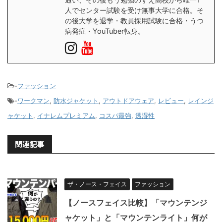
人でセンター試験を受け無事大学に合格。そ
の後大学を退学・教員採用試験に合格・うつ
病発症・YouTuber転身。
-
ファッション
-
ワークマン
,
防水ジャケット
,
アウトドアウェア
,
レビュー
,
レインジ
ャケット
,
イナレムプレミアム
,
コスパ最強
,
透湿性
関連記事
ザ・ノース・フェイス
ファッション
【ノースフェイス比較】「マウンテンジ
ャケット」と「マウンテンライト」何が