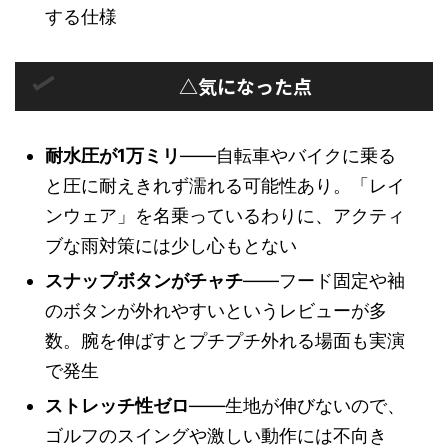
する仕様
△気になった点
耐水圧が1万ミリ
——自転車やバイクに乗る
と圧に耐えきれず濡れる可能性あり。「レイ
ンウェア」を名乗っているわりに、アクティ
ブな雨対策には少し心もとない
スナップボタンがチャチ
——フード固定や袖
のボタンが外れやすいというレビューが多
数。腕を伸ばすとプチプチ外れる場面も実演
で発生
ストレッチ性ゼロ
——生地が伸びないので、
ゴルフのスイングや激しい動作には不向き