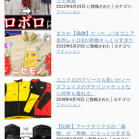
ット発表
2022年6月25日 に投稿された
|
カテゴリ:
ファッション
まさか【偽物】だった...パタゴニア
名作レトロXが本物そっくりすぎた
2022年5月31日 に投稿された
|
カテゴリ:
ファッション
ユニクロのフリースも良いがノー
スフェイスのデナリジャケットな
ら何年も着れる。
2018年9月15日 に投稿された
|
カテゴリ:
ファッション
【比較】アークテリクスの「偽
物」が「本物」にそっくりすぎる