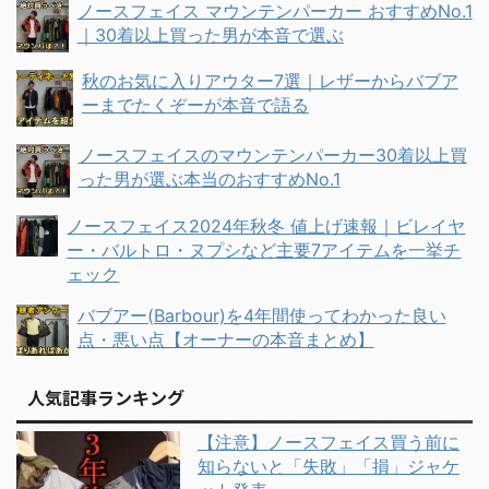
ノースフェイス マウンテンパーカー おすすめNo.1
｜30着以上買った男が本音で選ぶ
秋のお気に入りアウター7選｜レザーからバブア
ーまでたくぞーが本音で語る
ノースフェイスのマウンテンパーカー30着以上買
った男が選ぶ本当のおすすめNo.1
ノースフェイス2024年秋冬 値上げ速報｜ビレイヤ
ー・バルトロ・ヌプシなど主要7アイテムを一挙チ
ェック
バブアー(Barbour)を4年間使ってわかった良い
点・悪い点【オーナーの本音まとめ】
人気記事ランキング
【注意】ノースフェイス買う前に
知らないと「失敗」「損」ジャケ