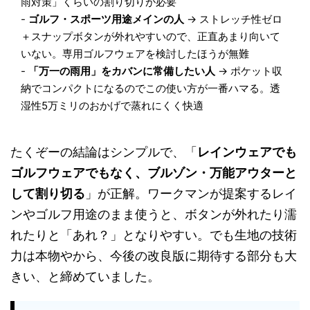
雨対策」くらいの割り切りが必要
-
ゴルフ・スポーツ用途メインの人
→ ストレッチ性ゼロ
＋スナップボタンが外れやすいので、正直あまり向いて
いない。専用ゴルフウェアを検討したほうが無難
-
「万一の雨用」をカバンに常備したい人
→ ポケット収
納でコンパクトになるのでこの使い方が一番ハマる。透
湿性5万ミリのおかげで蒸れにくく快適
たくぞーの結論はシンプルで、「
レインウェアでも
ゴルフウェアでもなく、ブルゾン・万能アウターと
して割り切る
」が正解。ワークマンが提案するレイ
ンやゴルフ用途のまま使うと、ボタンが外れたり濡
れたりと「あれ？」となりやすい。でも生地の技術
力は本物やから、今後の改良版に期待する部分も大
きい、と締めていました。