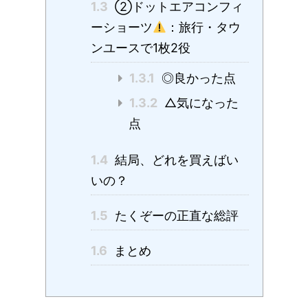
1.3
②ドットエアコンフィ
ーショーツ
：旅行・タウ
ンユースで1枚2役
1.3.1
◎良かった点
1.3.2
△気になった
点
1.4
結局、どれを買えばい
いの？
1.5
たくぞーの正直な総評
1.6
まとめ