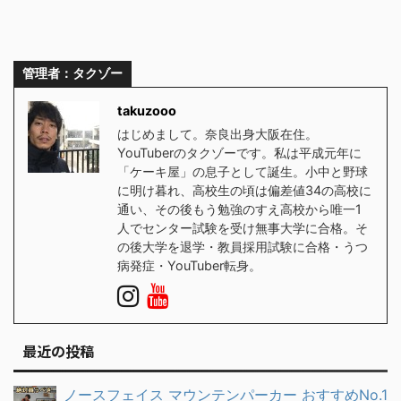
管理者：タクゾー
takuzooo
はじめまして。奈良出身大阪在住。
YouTuberのタクゾーです。私は平成元年に
「ケーキ屋」の息子として誕生。小中と野球
に明け暮れ、高校生の頃は偏差値34の高校に
通い、その後もう勉強のすえ高校から唯一1
人でセンター試験を受け無事大学に合格。そ
の後大学を退学・教員採用試験に合格・うつ
病発症・YouTuber転身。
最近の投稿
ノースフェイス マウンテンパーカー おすすめNo.1