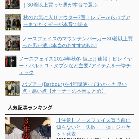
｜30着以上買った男が本音で選ぶ
秋のお気に入りアウター7選｜レザーからバブア
ーまでたくぞーが本音で語る
ノースフェイスのマウンテンパーカー30着以上買
った男が選ぶ本当のおすすめNo.1
ノースフェイス2024年秋冬 値上げ速報｜ビレイヤ
ー・バルトロ・ヌプシなど主要7アイテムを一挙チ
ェック
バブアー(Barbour)を4年間使ってわかった良い
点・悪い点【オーナーの本音まとめ】
人気記事ランキング
【注意】ノースフェイス買う前に
知らないと「失敗」「損」ジャケ
ット発表