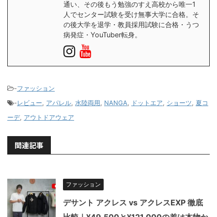
通い、その後もう勉強のすえ高校から唯一1
人でセンター試験を受け無事大学に合格。そ
の後大学を退学・教員採用試験に合格・うつ
病発症・YouTuber転身。
-
ファッション
-
レビュー
,
アパレル
,
水陸両用
,
NANGA
,
ドットエア
,
ショーツ
,
夏コ
ーデ
,
アウトドアウェア
関連記事
ファッション
デサント アクレス vs アクレスEXP 徹底
比較｜¥49,500と¥121,000の差は本物か