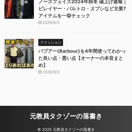
ノースフェイス2024年秋冬 値上げ速報｜
ビレイヤー・バルトロ・ヌプシなど主要7
アイテムを一挙チェック
2026/8/3
ファッション
バブアー(Barbour)を4年間使ってわかっ
た良い点・悪い点【オーナーの本音まと
め】
2026/8/3
元教員タクゾーの落書き
© 2026 元教員タクゾーの落書き