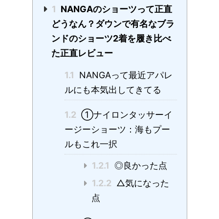
1
NANGAのショーツって正直
どうなん？ダウンで有名なブラ
ンドのショーツ2着を履き比べ
た正直レビュー
1.1
NANGAって最近アパレ
ルにも本気出してきてる
1.2
①ナイロンタッサーイ
ージーショーツ：海もプー
ルもこれ一択
1.2.1
◎良かった点
1.2.2
△気になった
点