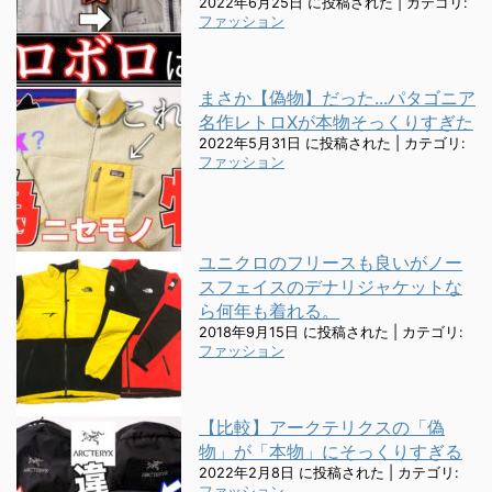
2022年6月25日 に投稿された
|
カテゴリ:
ファッション
まさか【偽物】だった...パタゴニア
名作レトロXが本物そっくりすぎた
2022年5月31日 に投稿された
|
カテゴリ:
ファッション
ユニクロのフリースも良いがノー
スフェイスのデナリジャケットな
ら何年も着れる。
2018年9月15日 に投稿された
|
カテゴリ:
ファッション
【比較】アークテリクスの「偽
物」が「本物」にそっくりすぎる
2022年2月8日 に投稿された
|
カテゴリ:
ファッション